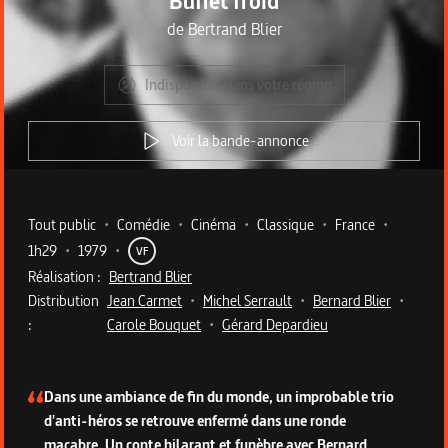
Buffet froid
de
Bertrand Blier
Indisponible dans votre région
Voir la bande-annonce
Metadata du programme
Tout public
•
Comédie
•
Cinéma
•
Classique
•
France
•
1h29
•
1979
•
VF
Réalisation :
Bertrand Blier
Distribution
Jean Carmet
•
Michel Serrault
•
Bernard Blier
•
:
Carole Bouquet
•
Gérard Depardieu
Description du programme
Dans une ambiance de fin du monde, un improbable trio
d'anti-héros se retrouve enfermé dans une ronde
macabre. Un conte hilarant et funèbre avec Bernard