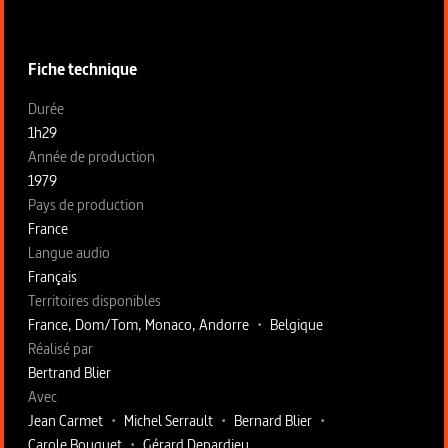
Informations techniques du programme
Fiche technique
Fiche technique section gauche
Durée
1h29
Année de production
1979
Pays de production
France
Langue audio
Français
Territoires disponibles
France, Dom/Tom, Monaco, Andorre
•
Belgique
Fiche technique section droite
Réalisé par
Bertrand Blier
Avec
Jean Carmet
•
Michel Serrault
•
Bernard Blier
•
Carole Bouquet
•
Gérard Depardieu