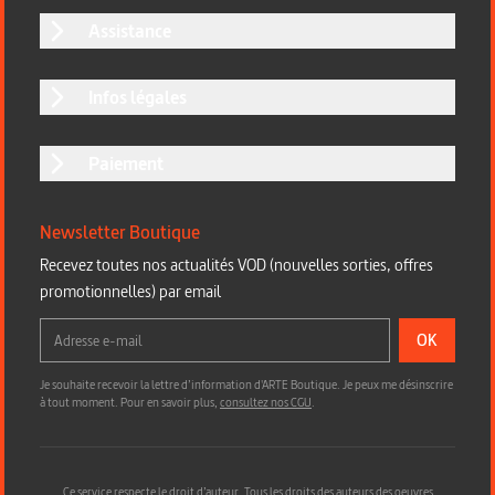
Assistance
Infos légales
Paiement
Newsletter Boutique
Recevez toutes nos actualités VOD (nouvelles sorties, offres
promotionnelles) par email
OK
Je souhaite recevoir la lettre d’information d'ARTE Boutique. Je peux me désinscrire
à tout moment. Pour en savoir plus,
consultez nos CGU
.
Ce service respecte le droit d’auteur. Tous les droits des auteurs des oeuvres