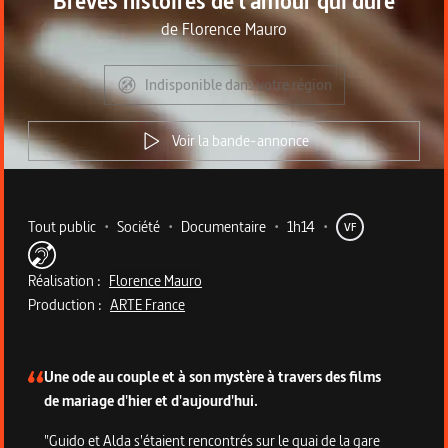
Brèves histoires de l'amour qui dure
de
Florence Mauro
Indisponible dans votre région
Voir la bande-annonce
Metadata du programme
Tout public
•
Société
•
Documentaire
•
1h14
•
VF
Réalisation :
Florence Mauro
Production :
ARTE France
Description du programme
Une ode au couple et à son mystère à travers des films
de mariage d'hier et d'aujourd'hui.
"Guido et Alda s'étaient rencontrés sur le quai de la gare