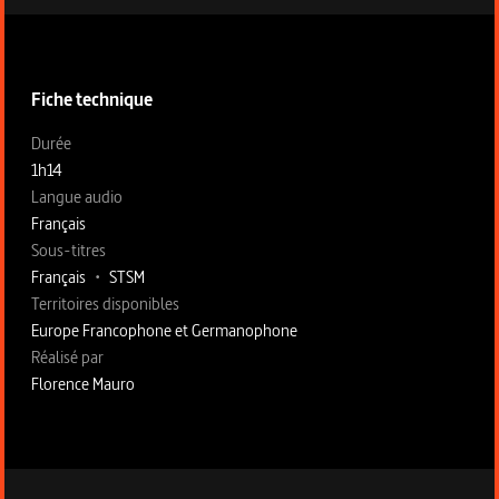
Informations techniques du programme
Fiche technique
Fiche technique section gauche
Durée
1h14
Langue audio
Français
Sous-titres
Français
•
STSM
Territoires disponibles
Europe Francophone et Germanophone
Fiche technique section droite
Réalisé par
Florence Mauro