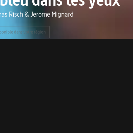
as Risch
&
Jerome Mignard
ponible dans votre région
me
in d'émotion sur la cinquième Coupe du monde de foot des sans-abri
uième édition de la Homeless World Cup ("Coupe du monde des sans-abri"),