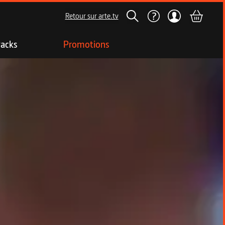
Retour sur arte.tv
acks
Promotions