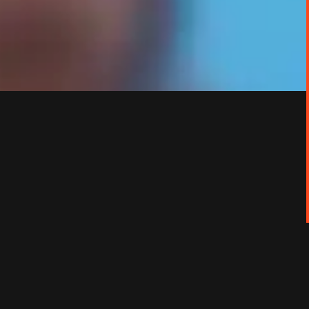
 qui rassemble quarante-huit nations. Deux mois plus tôt,