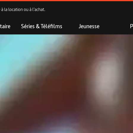
 la location ou à l’achat.
aire
Séries & Téléfilms
Jeunesse
P