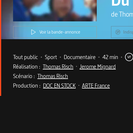
de
Thom
Voir la bande-annonce
Indis
Metadata du programme
Tout public
•
Sport
•
Documentaire
•
42 min
•
VF
Réalisation :
Thomas Risch
Jerome Mignard
•
Scénario :
Thomas Risch
Production :
DOC EN STOCK
ARTE France
•
Description du program
Dans les crampons de l'équipe française, un reportage ple
Du 29 juillet au 4 août 2007 a eu lieu à Copenhague la cinq