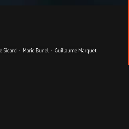
ie Sicard
Marie Bunel
Guillaume Marquet
•
•
ble troupe d'acteurs, Laura Smet et Samir Guesmi en
chez sa mère et son beau-père, elle est engagée à l'essai à
ui espère aussi décrocher un CDI. Cachant à tous son
ementaires de sa semi-liberté, Céline/Héloïse essaie
 rejoindre Paris, pourrait l'aider à prendre un nouveau