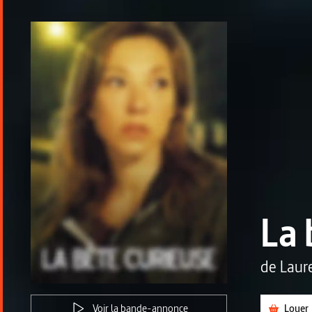
La 
de
Laur
Voir la bande-annonce
Louer