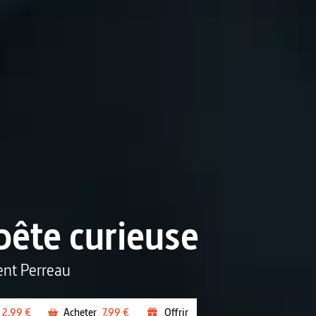
bête curieuse
ent Perreau
2,99 €
Acheter
7,99 €
Offrir