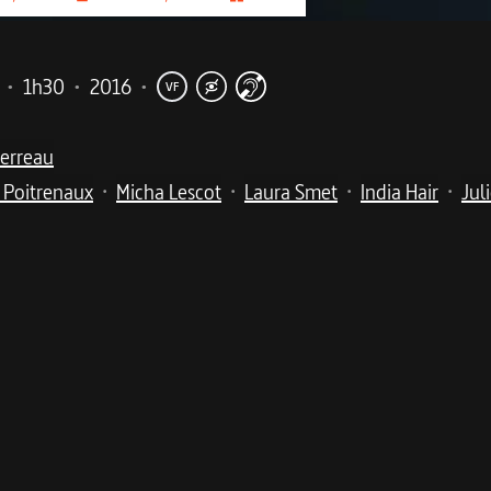
•
1h30
•
2016
•
VF
Perreau
 Poitrenaux
Micha Lescot
Laura Smet
India Hair
Jul
•
•
•
•
me
issage d'une nouvelle vie. Une fiction émouvante portée par une formida
la fin de sa peine en liberté conditionnelle. Installée en région parisienne 
tions avec certains de ses collègues sont tendues, notamment avec Élodie, q
r mensonge pour ne pas éveiller les soupçons. Soumise aux contraintes régl
ociété. Sa rencontre avec Idir, un médecin dont elle partage la voiture pour