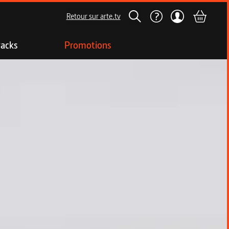
Retour sur arte.tv
acks
Promotions