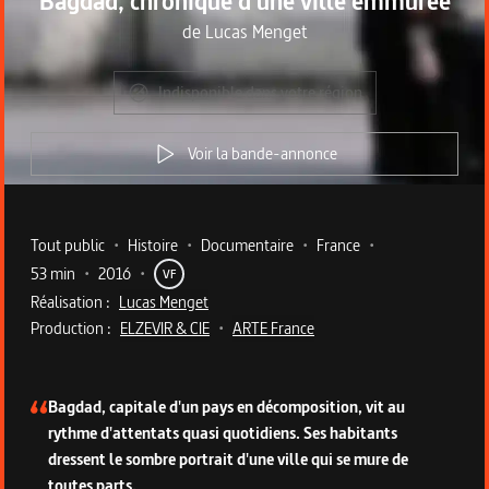
Bagdad, chronique d'une ville emmurée
de
Lucas Menget
Indisponible dans votre région
Voir la bande-annonce
Metadata du programme
Tout public
•
Histoire
•
Documentaire
•
France
•
53 min
•
2016
•
VF
Réalisation :
Lucas Menget
Production :
ELZEVIR & CIE
•
ARTE France
Description du programme
Bagdad, capitale d'un pays en décomposition, vit au
rythme d'attentats quasi quotidiens. Ses habitants
dressent le sombre portrait d'une ville qui se mure de
toutes parts.