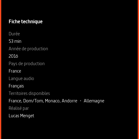
Informations techniques du programme
Fiche technique
Fiche technique section gauche
Durée
53 min
Année de production
2016
Pays de production
France
Langue audio
Français
Territoires disponibles
France, Dom/Tom, Monaco, Andorre
•
Allemagne
Fiche technique section droite
Réalisé par
Lucas Menget