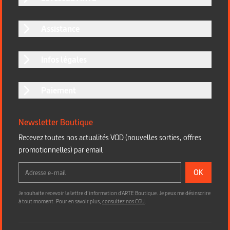
Assistance
Infos légales
Paiement
Newsletter Boutique
Recevez toutes nos actualités VOD (nouvelles sorties, offres
promotionnelles) par email
OK
Je souhaite recevoir la lettre d’information d'ARTE Boutique. Je peux me désinscrire
à tout moment. Pour en savoir plus,
consultez nos CGU
.