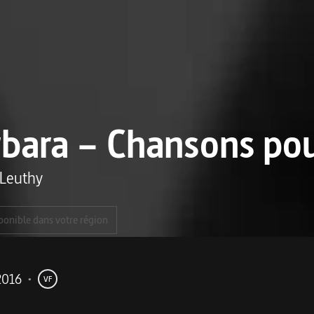
bara – Chansons pou
 Leuthy
ponible dans votre région
2016
•
VF