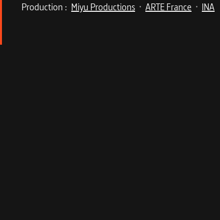
Production :
Miyu Productions
ARTE France
INA
•
•
Description du program
Tissé de ses plus belles chansons et d’extraits 
24 novembre 1997.
En 1964, alors que la France vibre au son sucré 
définitivement sa voix singulière dans le paysag
femme qui chante
" touche au cœur un large publ
touchent à l’universel, c’est à la source de sa 
Poison et remède
Souvent qualifiée de mystérieuse, la dame en noir
"Göttingen". Croisant captations de ses intenses i