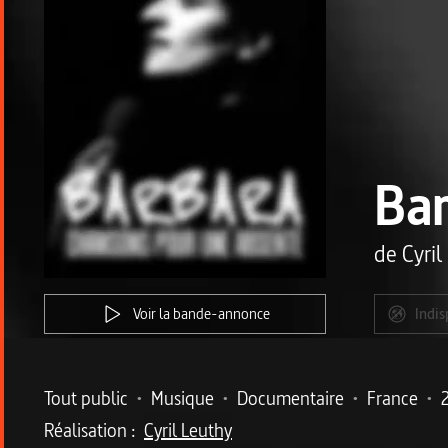
Bar
de
Cyril
Voir la bande-annonce
Indis
Metadata du programme
Tout public
•
Musique
•
Documentaire
•
France
•
Réalisation :
Cyril Leuthy