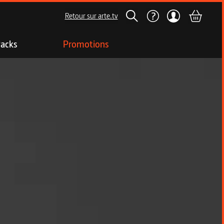
Retour sur arte.tv
acks
Promotions