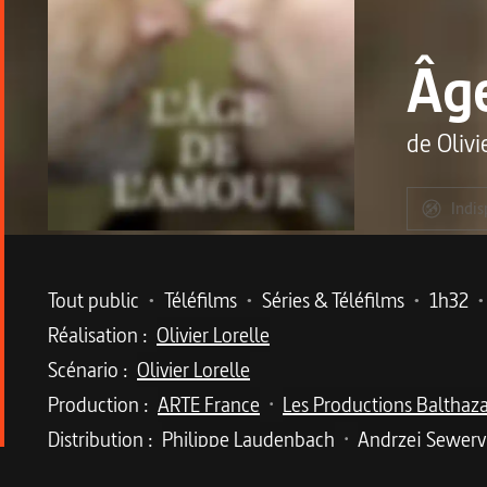
Âge
de
Olivi
Indis
Metadata du programme
Tout public
•
Téléfilms
•
Séries & Téléfilms
•
1h32
•
Réalisation :
Olivier Lorelle
Scénario :
Olivier Lorelle
Production :
ARTE France
Les Productions Balthaz
•
Distribution :
Philippe Laudenbach
Andrzej Sewer
•
Description du program