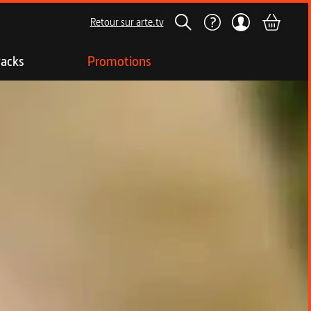
Retour sur arte.tv
acks
Promotions