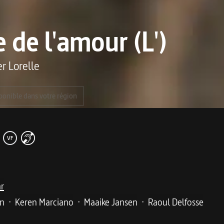
 de l'amour (L')
er Lorelle
ponible dans votre région
VF
ar
yn
Keren Marciano
Maaike Jansen
Raoul Delfosse
•
•
•
me