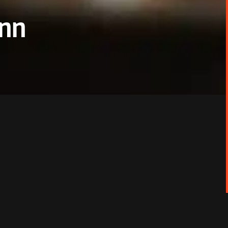
ann
ue à Daniel Auteuil et Sara Giraudeau.