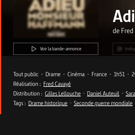
Ad
de
Fred
Voir la bande-annonce
Indis
Metadata du programme
Tout public
•
Drame
•
Cinéma
•
France
•
1h51
•
2
Réalisation :
Fred Cavayé
Distribution :
Gilles Lellouche
Daniel Auteuil
Sar
•
•
Tags :
Drame historique
Seconde guerre mondiale
•
Description du program
Adapté d’une pièce de théâtre à succès, un dra