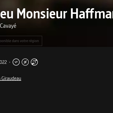
ieu Monsieur Haffm
 Cavayé
ponible dans votre région
022
•
VF
a Giraudeau
me
me à huis clos intense où Gilles Lellouche donne la répliq