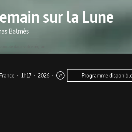
emain sur la Lune
as Balmès
ponible dans votre région
France
•
1h17
•
2026
•
Programme disponible
VF
me
silencieuse d’un cheval devient le fil rouge d’une réflexio