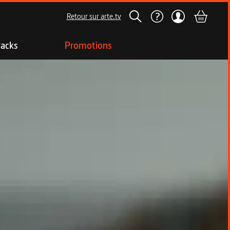
Retour sur arte.tv
acks
Promotions