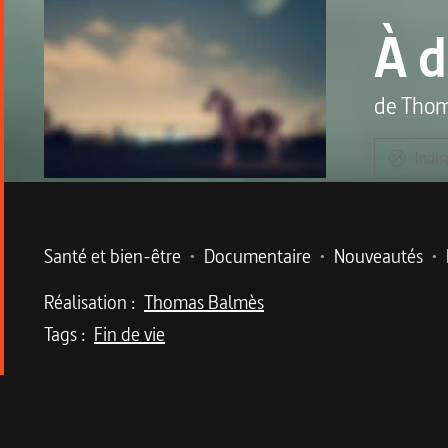
À d
de
Thom
Indis
Metadata du programme
Santé et bien-être
•
Documentaire
•
Nouveautés
•
Réalisation :
Thomas Balmès
Tags :
Fin de vie
Description du program
Dans une unité de soins palliatifs, la présence 