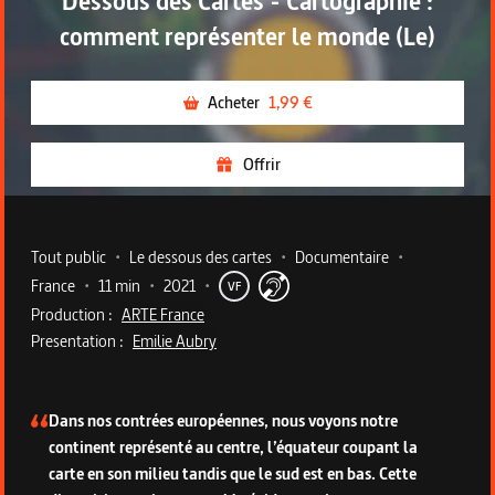
Dessous des Cartes - Cartographie :
comment représenter le monde (Le)
Acheter
1,99 €
Offrir
Metadata du programme
Tout public
•
Le dessous des cartes
•
Documentaire
•
France
•
11 min
•
2021
•
VF
Production :
ARTE France
Presentation :
Emilie Aubry
Description du programme
Dans nos contrées européennes, nous voyons notre
continent représenté au centre, l’équateur coupant la
carte en son milieu tandis que le sud est en bas. Cette