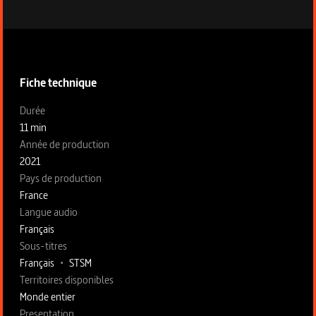
Informations techniques du programme
Fiche technique
Fiche technique section gauche
Durée
11 min
Année de production
2021
Pays de production
France
Langue audio
Français
Sous-titres
Français
•
STSM
Territoires disponibles
Monde entier
Fiche technique section droite
Presentation