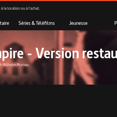
 la location ou à l’achat.
aire
Séries & Téléfilms
Jeunesse
P
pire - Version resta
ch Wilhelm Murnau.