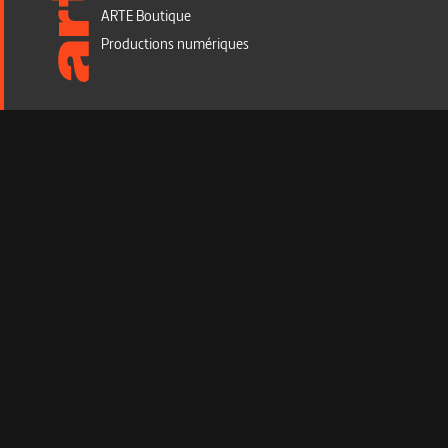
ARTE Boutique
Productions numériques
Infos légales
Gérer les cookies
CGV CGU
Mentions Légales et protection des données personnelles
Politique de cookies ARTE Boutique
Accessibilité : non conforme
Plan du site
Newsletter Boutique
Recevez toutes nos actualités VOD (nouvelles sorties, off