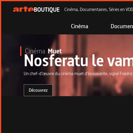
Cinéma, Documentaires, Séries en VOD à
Cinéma
Document
Cinéma
Muet
Nosferatu le vam
Un chef-d’œuvre du cinéma muet d’épouvante, signé Friedri
Découvrez