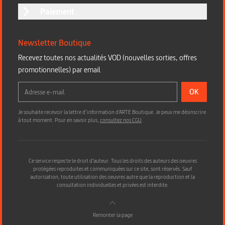
Paiement
Newsletter Boutique
Recevez toutes nos actualités VOD (nouvelles sorties, offres
promotionnelles) par email
OK
Je souhaite recevoir la lettre d’information d'ARTE Boutique. Je peux me désinscrire
à tout moment. Pour en savoir plus,
consultez nos CGU
.
Ce service respecte le droit d’auteur. Tous les droits des auteurs des oeuvres
protégées reproduites et communiquées sur ce site, sont réservés. Sauf
autorisation, toute utilisation des oeuvres autre que la reproduction et la
consultation individuelles et privées est interdite.
Remonter la page