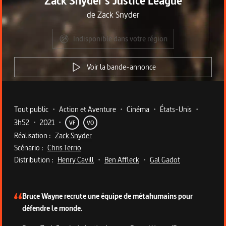
Zack Snyder's Justice League
de
Zack Snyder
Indisponible dans votre région
Voir la bande-annonce
Metadata du programme
Tout public
•
Action et Aventure
•
Cinéma
•
États-Unis
•
3h52
•
2021
•
VF
VO
Réalisation :
Zack Snyder
Scénario :
Chris Terrio
Distribution :
Henry Cavill
•
Ben Affleck
•
Gal Gadot
Description du programme
Bruce Wayne recrute une équipe de métahumains pour
défendre le monde.