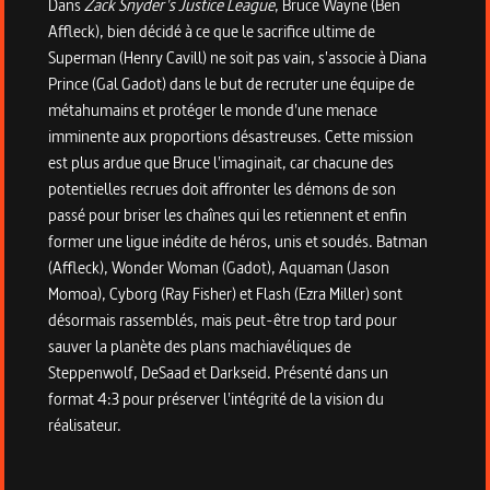
Dans
Zack Snyder's Justice League
, Bruce Wayne (Ben
Affleck), bien décidé à ce que le sacrifice ultime de
Superman (Henry Cavill) ne soit pas vain, s'associe à Diana
Prince (Gal Gadot) dans le but de recruter une équipe de
métahumains et protéger le monde d'une menace
imminente aux proportions désastreuses. Cette mission
est plus ardue que Bruce l'imaginait, car chacune des
potentielles recrues doit affronter les démons de son
passé pour briser les chaînes qui les retiennent et enfin
former une ligue inédite de héros, unis et soudés. Batman
(Affleck), Wonder Woman (Gadot), Aquaman (Jason
Momoa), Cyborg (Ray Fisher) et Flash (Ezra Miller) sont
désormais rassemblés, mais peut-être trop tard pour
sauver la planète des plans machiavéliques de
Steppenwolf, DeSaad et Darkseid. Présenté dans un
format 4:3 pour préserver l'intégrité de la vision du
réalisateur.