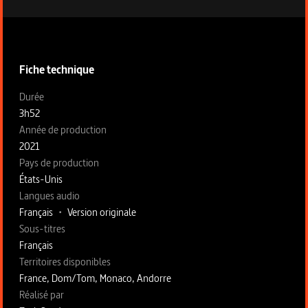
Informations techniques du programme
Fiche technique
Fiche technique section gauche
Durée
3h52
Année de production
2021
Pays de production
États-Unis
Langues audio
Français
•
Version originale
Sous-titres
Français
Territoires disponibles
France, Dom/Tom, Monaco, Andorre
Fiche technique section droite
Réalisé par