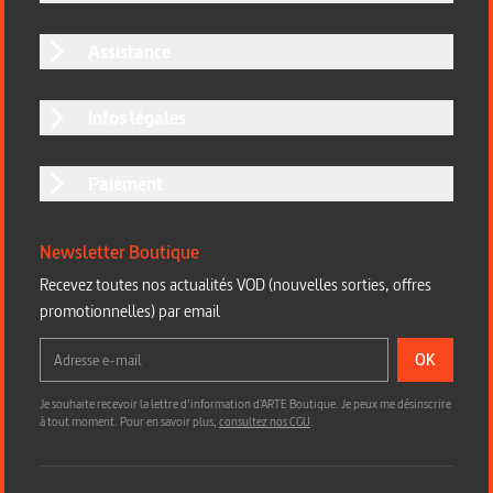
Assistance
Infos légales
Paiement
Newsletter Boutique
Recevez toutes nos actualités VOD (nouvelles sorties, offres
promotionnelles) par email
OK
Je souhaite recevoir la lettre d’information d'ARTE Boutique. Je peux me désinscrire
à tout moment. Pour en savoir plus,
consultez nos CGU
.