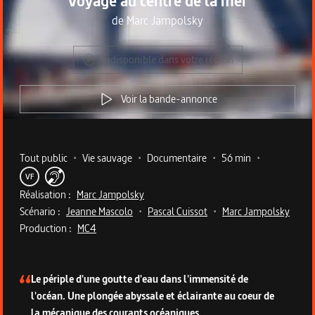
Voyage au centre de la mer
de
Marc Jampolsky
Indisponible dans votre région
Voir la bande-annonce
Metadata du programme
Tout public
•
Vie sauvage
•
Documentaire
•
56 min
•
VF
Réalisation :
Marc Jampolsky
Scénario :
Jeanne Mascolo
•
Pascal Cuissot
•
Marc Jampolsky
Production :
MC4
Description du programme
Le périple d'une goutte d'eau dans l'immensité de
l'océan. Une plongée abyssale et éclairante au coeur de
la mécanique des courants océaniques.