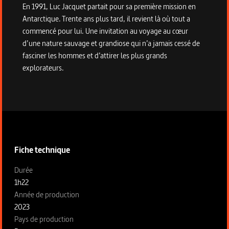
En 1991, Luc Jacquet partait pour sa première mission en
Antarctique. Trente ans plus tard, il revient là où tout a
commencé pour lui. Une invitation au voyage au cœur
d’une nature sauvage et grandiose qui n’a jamais cessé de
fasciner les hommes et d’attirer les plus grands
explorateurs.
Informations techniques du programme
Fiche technique
Fiche technique section gauche
Durée
1h22
Année de production
2023
Pays de production