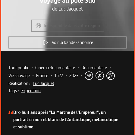
Voyage au pôle Sud
de
Luc Jacquet
Indisponible dans votre région
Voir la bande-annonce
Metadata du programme
Tout public
•
Cinéma documentaire
•
Documentaire
•
Vie sauvage
•
France
•
1h22
•
2023
•
VF
Réalisation :
Luc Jacquet
Tags :
Expédition
Description du programme
Dix-huit ans après "La Marche de l’Empereur", un
portrait en noir et blanc de l'Antarctique, mélancolique
et sublime.