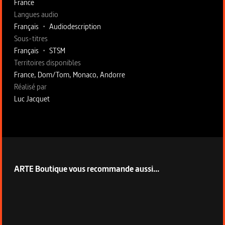
France
Langues audio
Français
•
Audiodescription
Sous-titres
Français
•
STSM
Territoires disponibles
France, Dom/Tom, Monaco, Andorre
Fiche technique section droite
Réalisé par
Luc Jacquet
ARTE Boutique vous recommande aussi...