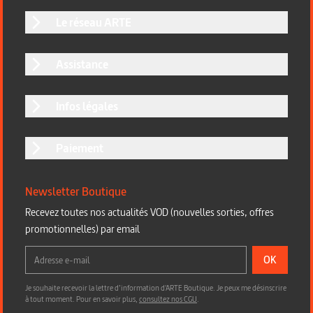
Le réseau ARTE
Assistance
Infos légales
Paiement
Newsletter Boutique
Recevez toutes nos actualités VOD (nouvelles sorties, offres
promotionnelles) par email
OK
Je souhaite recevoir la lettre d’information d'ARTE Boutique. Je peux me désinscrire
à tout moment. Pour en savoir plus,
consultez nos CGU
.