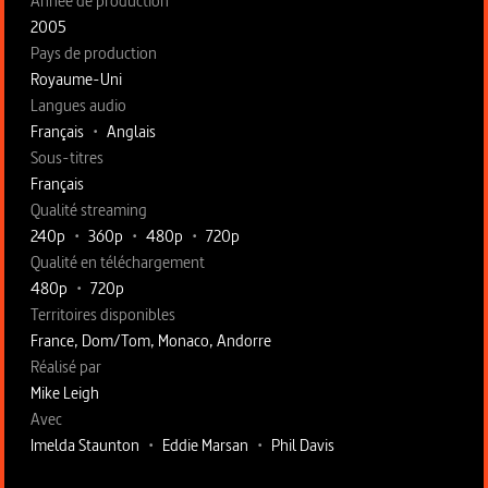
Année de production
2005
Pays de production
Royaume-Uni
Langues audio
Français
•
Anglais
Sous-titres
Français
Qualité streaming
240p
•
360p
•
480p
•
720p
Qualité en téléchargement
480p
•
720p
Territoires disponibles
France, Dom/Tom, Monaco, Andorre
Fiche technique section droite
Réalisé par
Mike Leigh
Avec
Imelda Staunton
•
Eddie Marsan
•
Phil Davis