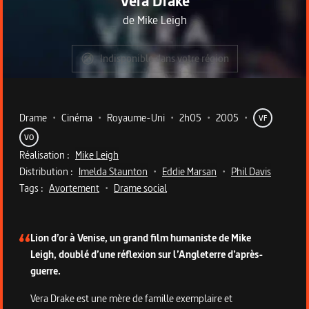
Vera Drake
de
Mike Leigh
Indisponible dans votre région
Metadata du programme
Drame
•
Cinéma
•
Royaume-Uni
•
2h05
•
2005
•
VF
VO
Réalisation :
Mike Leigh
Distribution :
Imelda Staunton
•
Eddie Marsan
•
Phil Davis
Tags :
Avortement
•
Drame social
Description du programme
Lion d’or à Venise, un grand film humaniste de Mike
Leigh, doublé d’une réflexion sur l’Angleterre d’après-
guerre.
Vera Drake est une mère de famille exemplaire et