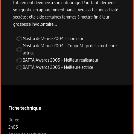
totalement dévouée à son entourage. Pourtant, derrière
son quotidien apparemment banal, Vera cache une activité
secrète : elle aide certaines femmes à mettre fin à leur
grossesse involontaire...
Mostra de Venise
2004
-
Lion d'or
Mostra de Venise
2004
-
Coupe Volpi de la meilleure
actrice
BAFTA Awards
2005
-
Meilleur réalisateur
BAFTA Awards
2005
-
Meilleure actrice
Informations techniques du programme
Fiche technique
Fiche technique section gauche
Durée
2h05