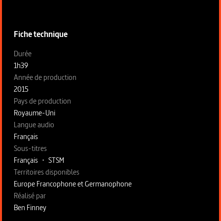
Informations techniques du programme
Fiche technique
Fiche technique section gauche
Durée
1h39
Année de production
2015
Pays de production
Royaume-Uni
Langue audio
Français
Sous-titres
Français
•
STSM
Territoires disponibles
Europe Francophone et Germanophone
Fiche technique section droite
Réalisé par
Ben Finney