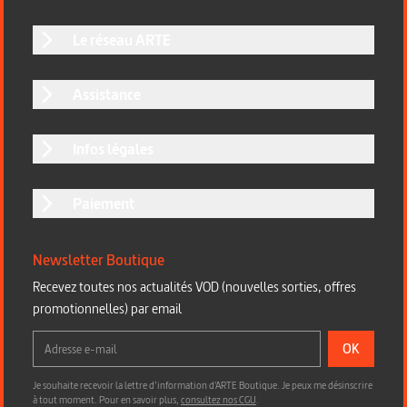
Le réseau ARTE
Assistance
Infos légales
Paiement
Newsletter Boutique
Recevez toutes nos actualités VOD (nouvelles sorties, offres
promotionnelles) par email
OK
Je souhaite recevoir la lettre d’information d'ARTE Boutique. Je peux me désinscrire
à tout moment. Pour en savoir plus,
consultez nos CGU
.