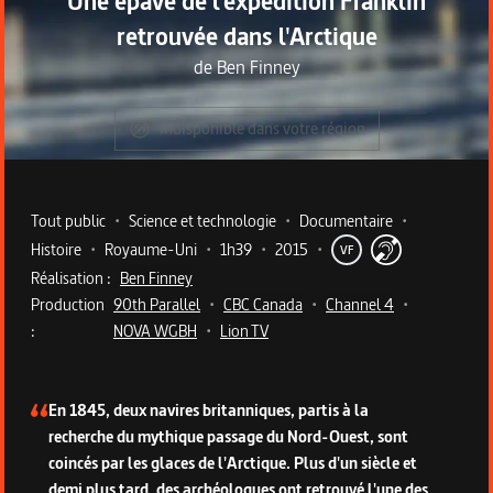
Une épave de l'expédition Franklin
retrouvée dans l'Arctique
de
Ben Finney
Indisponible dans votre région
Metadata du programme
Tout public
•
Science et technologie
•
Documentaire
•
Histoire
•
Royaume-Uni
•
1h39
•
2015
•
VF
Réalisation :
Ben Finney
Production
90th Parallel
•
CBC Canada
•
Channel 4
•
:
NOVA WGBH
•
Lion TV
Description du programme
En 1845, deux navires britanniques, partis à la
recherche du mythique passage du Nord-Ouest, sont
coincés par les glaces de l'Arctique. Plus d'un siècle et
demi plus tard, des archéologues ont retrouvé l'une des