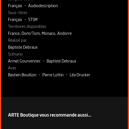
Français
•
Audiodescription
Sous-titres
Français
•
STSM
Territoires disponibles
France, Dom/Tom, Monaco, Andorre
Fiche technique section droite
Réalisé par
Baptiste Debraux
Scénario
Armel Gourvennec
•
Baptiste Debraux
Avec
Bastien Bouillon
•
Pierre Lottin
•
Léa Drucker
ARTE Boutique vous recommande aussi...