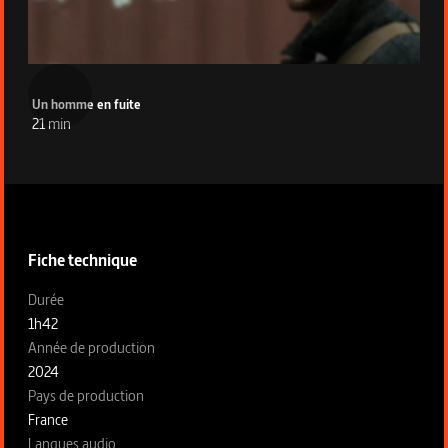
Un homme en fuite
21 min
Informations techniques du programme
Fiche technique
Fiche technique section gauche
Durée
1h42
Année de production
2024
Pays de production
France
Langues audio