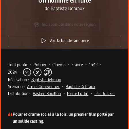
Un homme en fuite
de
Baptiste Debraux
Indisponible dans votre région
Voir la bande-annonce
Metadata du programme
Tout public
•
Policier
•
Cinéma
•
France
•
1h42
•
2024
•
VF
Réalisation :
Baptiste Debraux
Scénario :
Armel Gourvennec
•
Baptiste Debraux
Distribution :
Bastien Bouillon
•
Pierre Lottin
•
Léa Drucker
Description du programme
Polar et drame social à la fois, un premier film porté par
un solide casting.