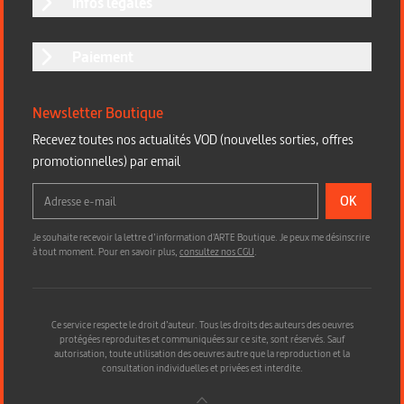
Infos légales
Paiement
Newsletter Boutique
Recevez toutes nos actualités VOD (nouvelles sorties, offres
promotionnelles) par email
OK
Je souhaite recevoir la lettre d’information d'ARTE Boutique. Je peux me désinscrire
à tout moment. Pour en savoir plus,
consultez nos CGU
.
Ce service respecte le droit d’auteur. Tous les droits des auteurs des oeuvres
protégées reproduites et communiquées sur ce site, sont réservés. Sauf
autorisation, toute utilisation des oeuvres autre que la reproduction et la
consultation individuelles et privées est interdite.