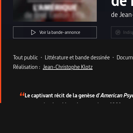
de 
de
Jean
Voir la bande-annonce
Indis
Metadata du programme
Tout public
•
Littérature et bande dessinée
•
Docume
Réalisation :
Jean-Christophe Klotz
Description du program
Le captivant récit de la genèse d'
American Psy
au premier degré lors de sa sortie en 1991.
"American Psycho me poursuivra jusqu’à ma tombe"
plongeant dans le cerveau malade du charmant Pat