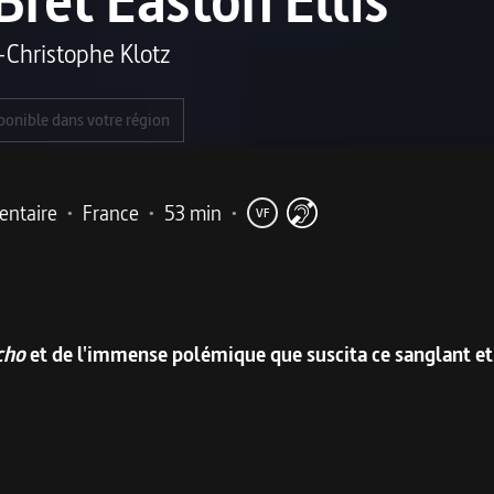
Bret Easton Ellis
-Christophe Klotz
ponible dans votre région
ntaire
•
France
•
53 min
•
VF
me
cho
et de l'immense polémique que suscita ce sanglant et 
, soupire Bret Easton Ellis. L'écrivain américain pensait q
rick Bateman, trader le jour et tueur en série la nuit, ne c