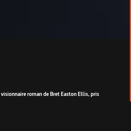
visionnaire roman de Bret Easton Ellis, pris
ue ce récit expérimental, paru en 1991,
onnaîtrait qu'un tirage confidentiel. Mais la