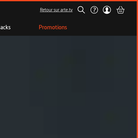
Retour sur arte.tv
acks
Promotions