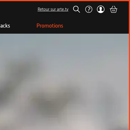
Retour sur arte.tv
acks
Promotions