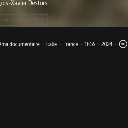
çois-Xavier Destors
ponible dans votre région
éma documentaire
•
Italie
•
France
•
1h16
•
2024
•
VO
me
nue : le combat contre la pollution dans une Sicile sacrif
grands complexes pétrochimiques d’Europe empoisonne depui
 », entend-on sur la plage qui borde la raffinerie. Dans un 
t au cœur d’un territoire sacrifié sur l’autel du progrès et d