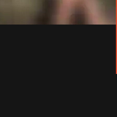
iée.
s 70 ans l'environnement et les hommes. «
contexte d’omerta et de résignation, le film
e la mondialisation.