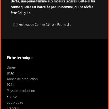
Berta, une jeune femme aux moeurs légères. Celle-ci lui
confie qu'elle est harcelée par un homme, qui se révèle
être Caligula.
Festival de Cannes
1946
-
Palme d'or
Informations techniques du programme
Fiche technique
Fiche technique section gauche
Durée
1h32
Année de production
1944
Pays de production
France
Sous-titres
Français