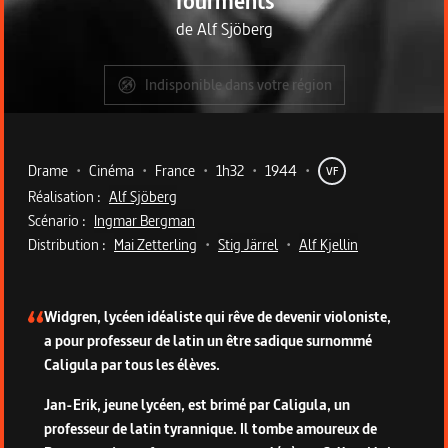
Tourments
de
Alf Sjöberg
Indisponible dans votre région
Metadata du programme
Drame
•
Cinéma
•
France
•
1h32
•
1944
•
VF
Réalisation :
Alf Sjöberg
Scénario :
Ingmar Bergman
Distribution :
Mai Zetterling
•
Stig Järrel
•
Alf Kjellin
Description du programme
Widgren, lycéen idéaliste qui rêve de devenir violoniste,
a pour professeur de latin un être sadique surnommé
Caligula par tous les élèves.
Jan-Erik, jeune lycéen, est brimé par Caligula, un
professeur de latin tyrannique. Il tombe amoureux de