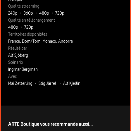
Qualité streaming
240p
•
360p
•
480p
•
720p
Qualité en téléchargement
480p
•
720p
Territoires disponibles
France, Dom/Tom, Monaco, Andorre
Fiche technique section droite
Réalisé par
Alf Sjöberg
Scénario
Ingmar Bergman
Avec
Mai Zetterling
•
Stig Järrel
•
Alf Kjellin
ARTE Boutique vous recommande aussi...