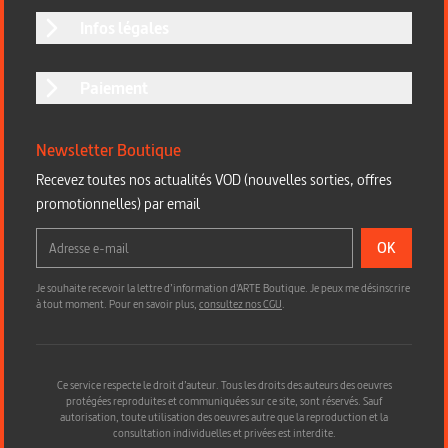
Infos légales
Paiement
Newsletter Boutique
Recevez toutes nos actualités VOD (nouvelles sorties, offres
promotionnelles) par email
OK
Je souhaite recevoir la lettre d’information d'ARTE Boutique. Je peux me désinscrire
à tout moment. Pour en savoir plus,
consultez nos CGU
.
Ce service respecte le droit d’auteur. Tous les droits des auteurs des oeuvres
protégées reproduites et communiquées sur ce site, sont réservés. Sauf
autorisation, toute utilisation des oeuvres autre que la reproduction et la
consultation individuelles et privées est interdite.