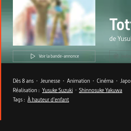
Tot
de
Yusu
Voir la bande-annonce
Indis
Metadata du programme
Dès 8 ans
•
Jeunesse
•
Animation
•
Cinéma
•
Japo
Réalisation :
Yusuke Suzuki
Shinnosuke Yakuwa
•
Tags :
À hauteur d'enfant
Description du program
Dans une animation naturaliste sur fond de Sec