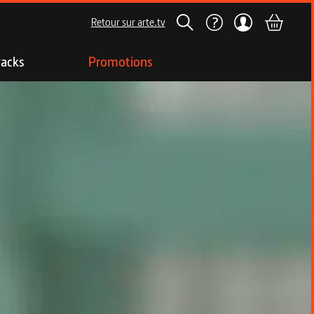
Retour sur arte.tv
acks
Promotions