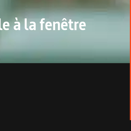
le à la fenêtre
glerie.