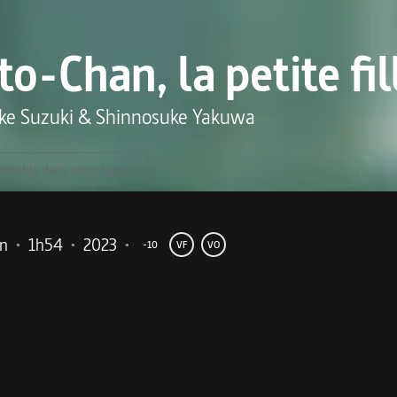
to-Chan, la petite fil
ke Suzuki
&
Shinnosuke Yakuwa
ponible dans votre région
n
•
1h54
•
2023
•
-10
VF
VO
me
onde Guerre mondiale, une ode à la différence et à l’espiè