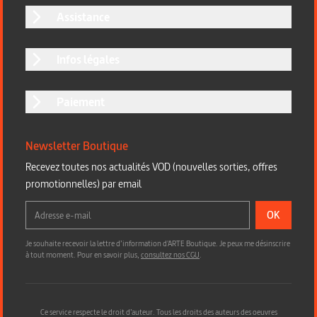
Assistance
Infos légales
Paiement
Newsletter Boutique
Recevez toutes nos actualités VOD (nouvelles sorties, offres
promotionnelles) par email
OK
Je souhaite recevoir la lettre d’information d'ARTE Boutique. Je peux me désinscrire
à tout moment. Pour en savoir plus,
consultez nos CGU
.
Ce service respecte le droit d’auteur. Tous les droits des auteurs des oeuvres