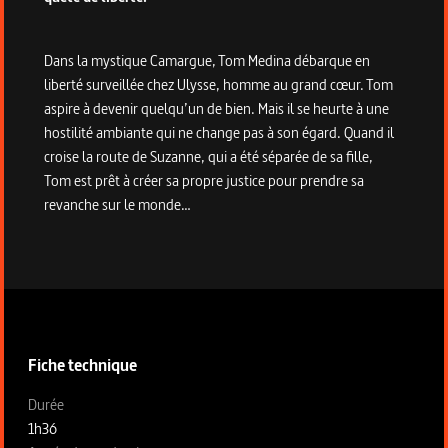
Dans la mystique Camargue, Tom Medina débarque en
liberté surveillée chez Ulysse, homme au grand cœur. Tom
aspire à devenir quelqu’un de bien. Mais il se heurte à une
hostilité ambiante qui ne change pas à son égard. Quand il
croise la route de Suzanne, qui a été séparée de sa fille,
Tom est prêt à créer sa propre justice pour prendre sa
revanche sur le monde…
Informations techniques du programme
Fiche technique
Fiche technique section gauche
Durée
1h36