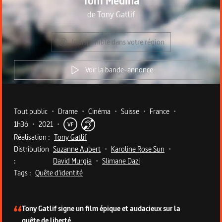
Tom Medina
de
Tony Gatlif
Indisponible dans votre région
Voir la bande-annonce
Metadata du programme
Tout public
•
Drame
•
Cinéma
•
Suisse
•
France
•
1h36
•
2021
•
VF
Réalisation :
Tony Gatlif
Distribution
Suzanne Aubert
•
Karoline Rose Sun
•
:
David Murgia
•
Slimane Dazi
Tags :
Quête d'identité
Description du programme
Tony Gatlif signe un film épique et audacieux sur la
quête de liberté.