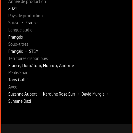
Année de production
2021
Pays de production
Suisse
•
France
Langue audio
Français
Sous-titres
Français
•
STSM
Territoires disponibles
France, Dom/Tom, Monaco, Andorre
Fiche technique section droite
Réalisé par
Tony Gatlif
Avec
Suzanne Aubert
•
Karoline Rose Sun
•
David Murgia
•
Slimane Dazi