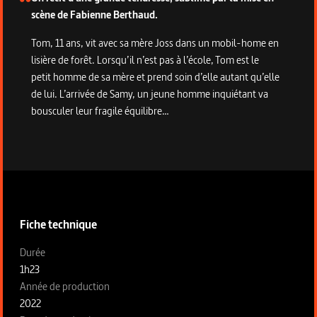
scène de Fabienne Berthaud.
Tom, 11 ans, vit avec sa mère Joss dans un mobil-home en
lisière de forêt. Lorsqu’il n’est pas à l’école, Tom est le
petit homme de sa mère et prend soin d’elle autant qu’elle
de lui. L’arrivée de Samy, un jeune homme inquiétant va
bousculer leur fragile équilibre…
Informations techniques du programme
Fiche technique
Fiche technique section gauche
Durée
1h23
Année de production
2022