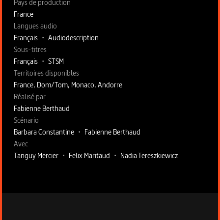
Pays de production
France
Langues audio
Français
•
Audiodescription
Sous-titres
Français
•
STSM
Territoires disponibles
France, Dom/Tom, Monaco, Andorre
Fiche technique section droite
Réalisé par
Fabienne Berthaud
Scénario
Barbara Constantine
•
Fabienne Berthaud
Avec
Tanguy Mercier
•
Felix Maritaud
•
Nadia Tereszkiewicz