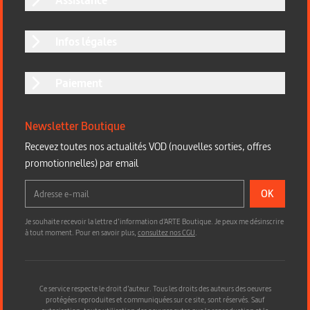
Infos légales
Paiement
Newsletter Boutique
Recevez toutes nos actualités VOD (nouvelles sorties, offres
promotionnelles) par email
OK
Je souhaite recevoir la lettre d’information d'ARTE Boutique. Je peux me désinscrire
à tout moment. Pour en savoir plus,
consultez nos CGU
.
Ce service respecte le droit d’auteur. Tous les droits des auteurs des oeuvres
protégées reproduites et communiquées sur ce site, sont réservés. Sauf