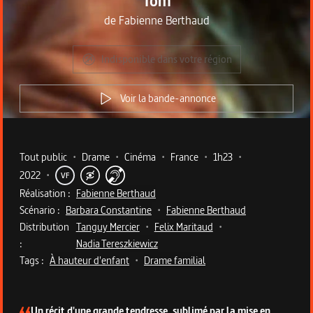
Tom
de
Fabienne Berthaud
Indisponible dans votre région
Voir la bande-annonce
Metadata du programme
Tout public
•
Drame
•
Cinéma
•
France
•
1h23
•
2022
•
VF
Réalisation :
Fabienne Berthaud
Scénario :
Barbara Constantine
•
Fabienne Berthaud
Distribution
Tanguy Mercier
•
Felix Maritaud
•
:
Nadia Tereszkiewicz
Tags :
À hauteur d'enfant
•
Drame familial
Description du programme
Un récit d'une grande tendresse, sublimé par la mise en