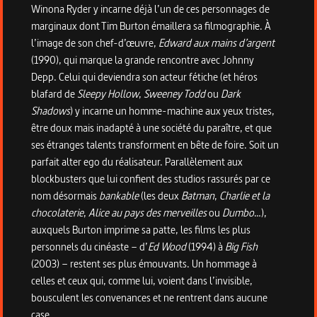
Winona Ryder y incarne déjà l’un de ces personnages de
marginaux dont Tim Burton émaillera sa filmographie. À
l’image de son chef-d’œuvre,
Edward aux mains d’argent
(1990), qui marque la grande rencontre avec Johnny
Depp. Celui qui deviendra son acteur fétiche (et héros
blafard de
Sleepy Hollow
,
Sweeney Todd
ou
Dark
Shadows
) y incarne un homme-machine aux yeux tristes,
être doux mais inadapté à une société du paraître, et que
ses étranges talents transforment en bête de foire. Soit un
parfait alter ego du réalisateur. Parallèlement aux
blockbusters que lui confient des studios rassurés par ce
nom désormais
bankable
(les deux
Batman
,
Charlie et la
chocolaterie
,
Alice au pays des merveilles
ou
Dumbo
…),
auxquels Burton imprime sa patte, les films les plus
personnels du cinéaste – d’
Ed Wood
(1994) à
Big Fish
(2003) – restent ses plus émouvants. Un hommage à
celles et ceux qui, comme lui, voient dans l’invisible,
bousculent les convenances et ne rentrent dans aucune
case…