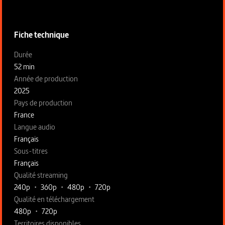
Informations techniques du programme
Fiche technique
Fiche technique section gauche
Durée
52 min
Année de production
2025
Pays de production
France
Langue audio
Français
Sous-titres
Français
Qualité streaming
240p
•
360p
•
480p
•
720p
Qualité en téléchargement
480p
•
720p
Territoires disponibles