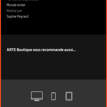
Monde entier
Fiche technique section droite
Réalisé par
Sophie Peyrard
ARTE Boutique vous recommande aussi...