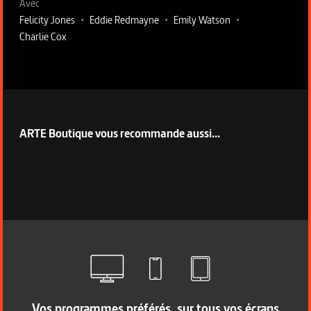
Avec
Felicity Jones
•
Eddie Redmayne
•
Emily Watson
•
Charlie Cox
ARTE Boutique vous recommande aussi...
Vos programmes préférés, sur tous vos écrans