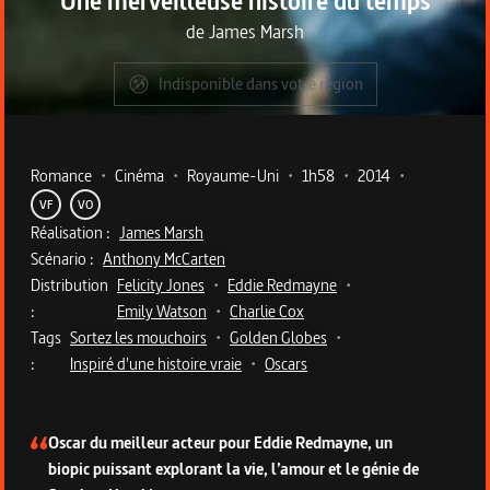
Une merveilleuse histoire du temps
de
James Marsh
Indisponible dans votre région
Metadata du programme
Romance
•
Cinéma
•
Royaume-Uni
•
1h58
•
2014
•
VF
VO
Réalisation :
James Marsh
Scénario :
Anthony McCarten
Distribution
Felicity Jones
•
Eddie Redmayne
•
:
Emily Watson
•
Charlie Cox
Tags
Sortez les mouchoirs
•
Golden Globes
•
:
Inspiré d'une histoire vraie
•
Oscars
Description du programme
Oscar du meilleur acteur pour Eddie Redmayne, un
biopic puissant explorant la vie, l’amour et le génie de