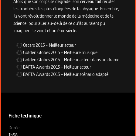
Alors que son corps se dégrade, son cerveau fait reculer
les frontières les plus éloignées de la physique. Ensemble,
ils vont révolutionner le monde de la médecine et de la
science, pour aller au-delà de ce qu’ils auraient pu
imaginer : le vingt et unième siècle.
Oscars
2015
-
Meilleur acteur
Golden Globes
2015
-
Meilleure musique
Golden Globes
2015
-
Meilleur acteur dans un drame
BAFTA Awards
2015
-
Meilleur acteur
BAFTA Awards
2015
-
Meilleur scénario adapté
Informations techniques du programme
Fiche technique
Fiche technique section gauche
Durée
1h58