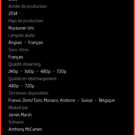
Année de production
2014
Pays de production
Royaume-Uni
Langues audio
Anglais
•
Français
Sous-titres
Français
Qualité streaming
240p
•
360p
•
480p
•
720p
Qualité en téléchargement
480p
•
720p
Territoires disponibles
France, Dom/Tom, Monaco, Andorre
•
Suisse
•
Belgique
Fiche technique section droite
Réalisé par
James Marsh
Scénario
Anthony McCarten