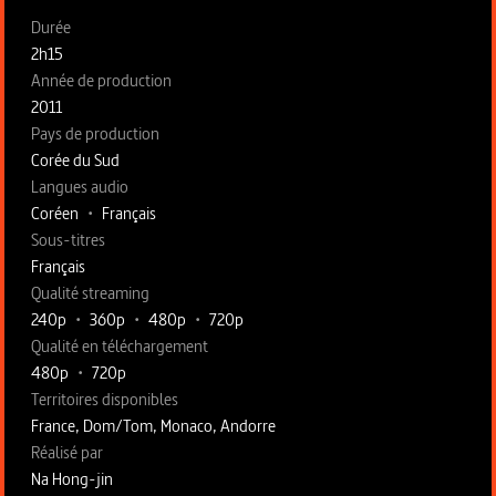
Fiche technique section gauche
Durée
2h15
Année de production
2011
Pays de production
Corée du Sud
Langues audio
Coréen
•
Français
Sous-titres
Français
Qualité streaming
240p
•
360p
•
480p
•
720p
Qualité en téléchargement
480p
•
720p
Territoires disponibles
France, Dom/Tom, Monaco, Andorre
Fiche technique section droite
Réalisé par
Na Hong-jin