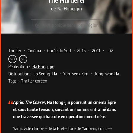
The Murderer
de
Na Hong-jin
Indisponible dans votre région
Metadata du programme
Thriller
•
Cinéma
•
Corée du Sud
•
2h15
•
2011
•
-12
VO
VF
Réalisation :
Na Hong-jin
Distribution :
Jo Seong-Ha
•
Yun-seok Kim
•
Jung-woo Ha
Tags :
Thriller coréen
Description du programme
Après
The Chaser
, Na Hong-jin poursuit un cinéma âpre
et sous haute tension, suivant un homme entraîné dans
une traversée qui bascule en opération meurtrière.
Yanji, ville chinoise de la Préfecture de Yanbian, coincée