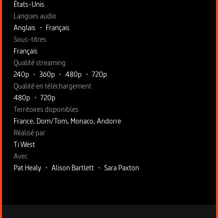
États-Unis
Langues audio
Anglais
•
Français
Sous-titres
Français
Qualité streaming
240p
•
360p
•
480p
•
720p
Qualité en téléchargement
480p
•
720p
Territoires disponibles
France, Dom/Tom, Monaco, Andorre
Fiche technique section droite
Réalisé par
Ti West
Avec
Pat Healy
•
Alison Bartlett
•
Sara Paxton