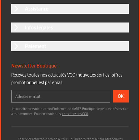
Assistance
Infos légales
Paiement
Newsletter Boutique
Recevez toutes nos actualités VOD (nouvelles sorties, offres
promotionnelles) par email
OK
Je souhaite recevoir la lettre d’information d'ARTE Boutique. Je peux me désinscrire
à tout moment. Pour en savoir plus,
consultez nos CGU
.
Ce service respecte le droit d’auteur. Tous les droits des auteurs des oeuvres