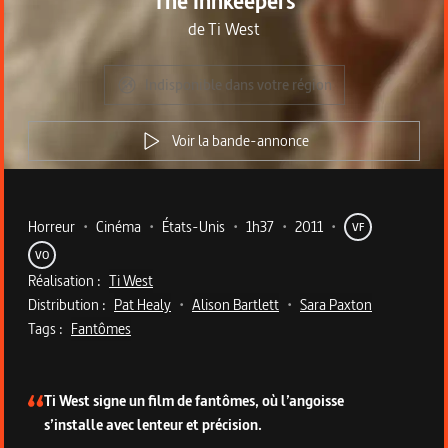
The Innkeepers
de
Ti West
Indisponible dans votre région
Voir la bande-annonce
Metadata du programme
Horreur
•
Cinéma
•
États-Unis
•
1h37
•
2011
•
VF
VO
Réalisation :
Ti West
Distribution :
Pat Healy
•
Alison Bartlett
•
Sara Paxton
Tags :
Fantômes
Description du programme
Ti West signe un film de fantômes, où l’angoisse
s’installe avec lenteur et précision.