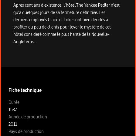
Après cent ans d'existence, l’hôtel The Yankee Pedlar n'est
qu'à quelques jours de sa fermeture définitive. Les
derniers employés Claire et Luke sont bien décidés à
profiter du peu de clients pour lever le mystère de cet
hôtel considéré comme le plus hanté de la Nouvelle-
Angleterre...
Informations techniques du programme
Fiche technique
Fiche technique section gauche
Durée
1h37
Année de production
2011
Pays de production