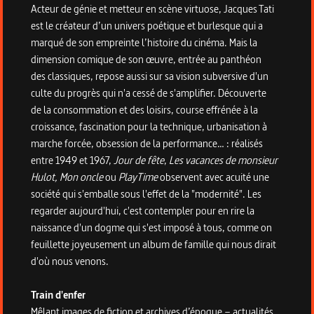
Acteur de génie et metteur en scène virtuose, Jacques Tati
est le créateur d’un univers poétique et burlesque qui a
marqué de son empreinte l’histoire du cinéma. Mais la
dimension comique de son œuvre, entrée au panthéon
des classiques, repose aussi sur sa vision subversive d'un
culte du progrès qui n'a cessé de s'amplifier. Découverte
de la consommation et des loisirs, course effrénée à la
croissance, fascination pour la technique, urbanisation à
marche forcée, obsession de la performance… : réalisés
entre 1949 et 1967,
Jour de fête
,
Les vacances de monsieur
Hulot,
Mon oncle
ou
PlayTime
observent avec acuité une
société qui s'emballe sous l'effet de la "modernité". Les
regarder aujourd'hui, c'est contempler pour en rire la
naissance d'un dogme qui s'est imposé à tous, comme on
feuillette joyeusement un album de famille qui nous dirait
d'où nous venons.
Train d'enfer
Mêlant images de fiction et archives d’époque – actualités