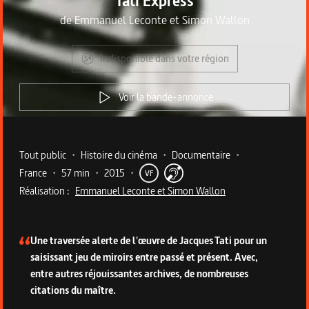
Tati Express
de
Emmanuel Leconte et Simon Wallon
Indisponible dans votre région
Voir la bande-annonce
Metadata du programme
Tout public
•
Histoire du cinéma
•
Documentaire
•
France
•
57 min
•
2015
•
VF
Réalisation :
Emmanuel Leconte et Simon Wallon
Description du programme
Une traversée alerte de l'œuvre de Jacques Tati pour un
saisissant jeu de miroirs entre passé et présent. Avec,
entre autres réjouissantes archives, de nombreuses
citations du maître.