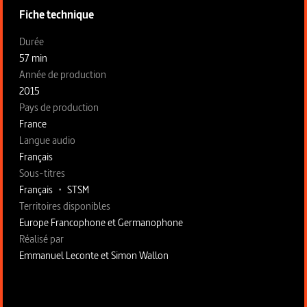
Fiche technique
Fiche technique section gauche
Durée
57 min
Année de production
2015
Pays de production
France
Langue audio
Français
Sous-titres
Français
•
STSM
Territoires disponibles
Europe Francophone et Germanophone
Fiche technique section droite
Réalisé par
Emmanuel Leconte et Simon Wallon