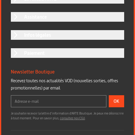
Assistance
Infos légales
Paiement
Newsletter Boutique
Recevez toutes nos actualités VOD (nouvelles sorties, offres
promotionnelles) par email
OK
Je souhaite recevoir la lettre d’information d'ARTE Boutique. Je peux me désinscrire
à tout moment. Pour en savoir plus,
consultez nos CGU
.