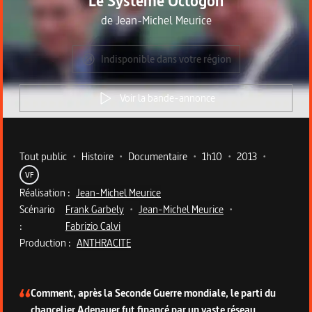
Le Système Octogon
de
Jean-Michel Meurice
Indisponible dans votre région
Voir la bande-annonce
Metadata du programme
Tout public
•
Histoire
•
Documentaire
•
1h10
•
2013
•
VF
Réalisation :
Jean-Michel Meurice
Scénario
Frank Garbely
•
Jean-Michel Meurice
•
:
Fabrizio Calvi
Production :
ANTHRACITE
Description du programme
Comment, après la Seconde Guerre mondiale, le parti du
chancelier Adenauer fut financé par un vaste réseau