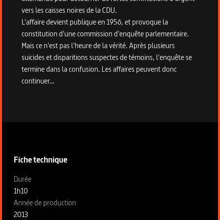
vers les caisses noires de la CDU.
L'affaire devient publique en 1956, et provoque la
constitution d'une commission d'enquête parlementaire.
Mais ce n'est pas l'heure de la vérité. Après plusieurs
suicides et disparitions suspectes de témoins, l'enquête se
termine dans la confusion. Les affaires peuvent donc
continuer…
Informations techniques du programme
Fiche technique
Fiche technique section gauche
Durée
1h10
Année de production
2013