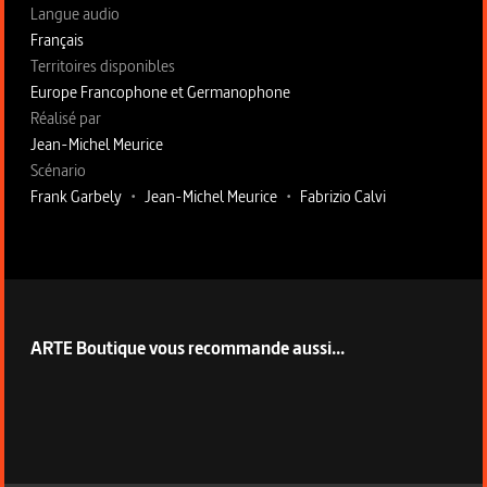
Langue audio
Français
Territoires disponibles
Europe Francophone et Germanophone
Fiche technique section droite
Réalisé par
Jean-Michel Meurice
Scénario
Frank Garbely
•
Jean-Michel Meurice
•
Fabrizio Calvi
ARTE Boutique vous recommande aussi...