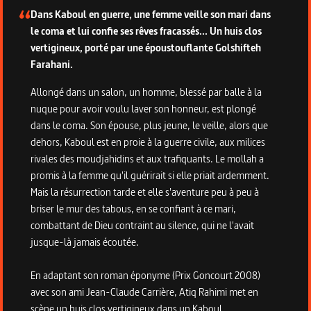
Dans Kaboul en guerre, une femme veille son mari dans
le coma et lui confie ses rêves fracassés... Un huis clos
vertigineux, porté par une époustouflante Golshifteh
Farahani.
Allongé dans un salon, un homme, blessé par balle à la
nuque pour avoir voulu laver son honneur, est plongé
dans le coma. Son épouse, plus jeune, le veille, alors que
dehors, Kaboul est en proie à la guerre civile, aux milices
rivales des moudjahidins et aux trafiquants. Le mollah a
promis à la femme qu'il guérirait si elle priait ardemment.
Mais la résurrection tarde et elle s'aventure peu à peu à
briser le mur des tabous, en se confiant à ce mari,
combattant de Dieu contraint au silence, qui ne l'avait
jusque-là jamais écoutée.
En adaptant son roman éponyme (Prix Goncourt 2008)
avec son ami Jean-Claude Carrière, Atiq Rahimi met en
scène un huis clos vertigineux dans un Kaboul