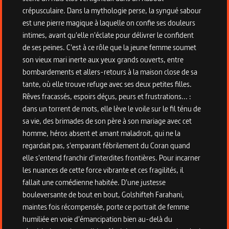
crépusculaire. Dans la mythologie perse, la syngué sabour
est une pierre magique à laquelle on confie ses douleurs
intimes, avant qu'elle n'éclate pour délivrer le confident
de ses peines. C'est à ce rôle que la jeune femme soumet
son vieux mari inerte aux yeux grands ouverts, entre
bombardements et allers-retours à la maison close de sa
tante, où elle trouve refuge avec ses deux petites filles.
Rêves fracassés, espoirs déçus, peurs et frustrations... :
dans un torrent de mots, elle lève le voile sur le fil ténu de
sa vie, des brimades de son père à son mariage avec cet
homme, héros absent et amant maladroit, qui ne la
regardait pas, s'emparant fébrilement du Coran quand
elle s'entend franchir d'interdites frontières. Pour incarner
les nuances de cette force vibrante et ces fragilités, il
fallait une comédienne habitée. D'une justesse
bouleversante de bout en bout, Golshifteh Farahani,
maintes fois récompensée, porte ce portrait de femme
humiliée en voie d'émancipation bien au-delà du