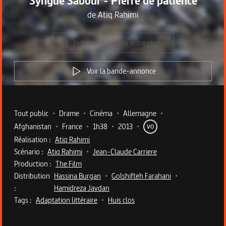
Syngué Sabour - Pierre de patience
de
Atiq Rahimi
Indisponible dans votre région
Voir la bande-annonce
Metadata du programme
Tout public
•
Drame
•
Cinéma
•
Allemagne
•
Afghanistan
•
France
•
1h38
•
2013
•
VO
Réalisation :
Atiq Rahimi
Scénario :
Atiq Rahimi
•
Jean-Claude Carriere
Production :
The Film
Distribution
Hassina Burgan
•
Golshifteh Farahani
•
:
Hamidreza Javdan
Tags :
Adaptation littéraire
•
Huis clos
Description du programme