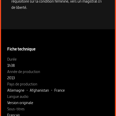
réquisitoire sur la condition féminine, vers un magistral cri
de liberté.
Informations techniques du programme
Fiche technique
Fiche technique section gauche
Durée
1h38
Année de production
2013
Pays de production
Allemagne
•
Afghanistan
•
France
Langue audio
Version originale
Sous-titres
Français