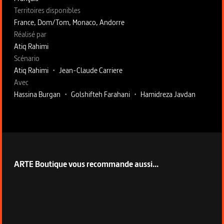
Territoires disponibles
France, Dom/Tom, Monaco, Andorre
Fiche technique section droite
Réalisé par
Atiq Rahimi
Scénario
Atiq Rahimi
•
Jean-Claude Carriere
Avec
Hassina Burgan
•
Golshifteh Farahani
•
Hamidreza Javdan
ARTE Boutique vous recommande aussi...