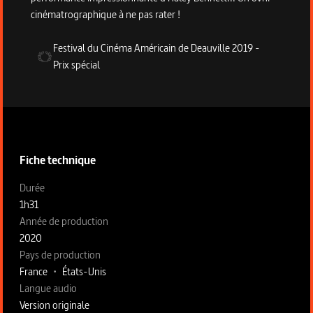
cinématrographique à ne pas rater !
Festival du Cinéma Américain de Deauville
2019
-
Prix spécial
Informations techniques du programme
Fiche technique
Fiche technique section gauche
Durée
1h31
Année de production
2020
Pays de production
France
•
États-Unis
Langue audio
Version originale