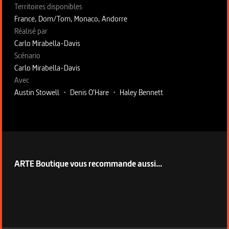
Territoires disponibles
France, Dom/Tom, Monaco, Andorre
Fiche technique section droite
Réalisé par
Carlo Mirabella-Davis
Scénario
Carlo Mirabella-Davis
Avec
Austin Stowell
•
Denis O'Hare
•
Haley Bennett
ARTE Boutique vous recommande aussi...