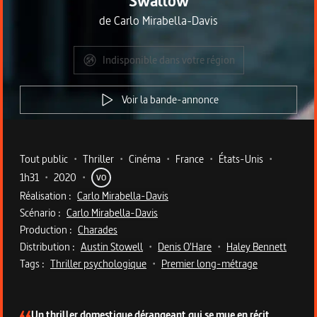
Swallow
de
Carlo Mirabella-Davis
Indisponible dans votre région
Voir la bande-annonce
Metadata du programme
Tout public
•
Thriller
•
Cinéma
•
France
•
États-Unis
•
1h31
•
2020
•
VO
Réalisation :
Carlo Mirabella-Davis
Scénario :
Carlo Mirabella-Davis
Production :
Charades
Distribution :
Austin Stowell
•
Denis O'Hare
•
Haley Bennett
Tags :
Thriller psychologique
•
Premier long-métrage
Description du programme
Un thriller domestique dérangeant qui se mue en récit