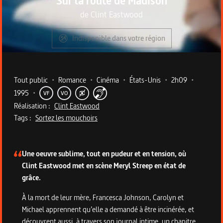
Sur la route de Madison
de
Clint Eastwood
Indisponible dans votre région
Metadata du programme
Tout public
•
Romance
•
Cinéma
•
États-Unis
•
2h09
•
1995
•
VF
VO
Réalisation :
Clint Eastwood
Tags :
Sortez les mouchoirs
Description du programme
Une oeuvre sublime, tout en pudeur et en tension, où
Clint Eastwood met en scène Meryl Streep en état de
grâce.
À la mort de leur mère, Francesca Johnson, Carolyn et
Michael apprennent qu’elle a demandé à être incinérée, et
découvrent aussi, à travers son journal intime, un chapitre