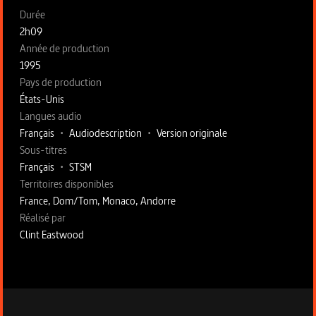
Fiche technique section gauche
Durée
2h09
Année de production
1995
Pays de production
États-Unis
Langues audio
Français
•
Audiodescription
•
Version originale
Sous-titres
Français
•
STSM
Territoires disponibles
France, Dom/Tom, Monaco, Andorre
Fiche technique section droite
Réalisé par
Clint Eastwood