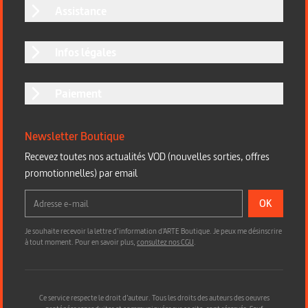
Assistance
Infos légales
Paiement
Newsletter Boutique
Recevez toutes nos actualités VOD (nouvelles sorties, offres
promotionnelles) par email
OK
Je souhaite recevoir la lettre d’information d'ARTE Boutique. Je peux me désinscrire
à tout moment. Pour en savoir plus,
consultez nos CGU
.
Ce service respecte le droit d’auteur. Tous les droits des auteurs des oeuvres