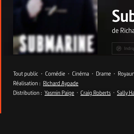
Su
de
Rich
Indis
Metadata du programme
Tout public
•
Comédie
•
Cinéma
•
Drame
•
Royau
Réalisation :
Richard Ayoade
Distribution :
Yasmin Paige
Craig Roberts
Sally H
•
•
Description du program
Empli de fantaisie, un joli film sur le passage