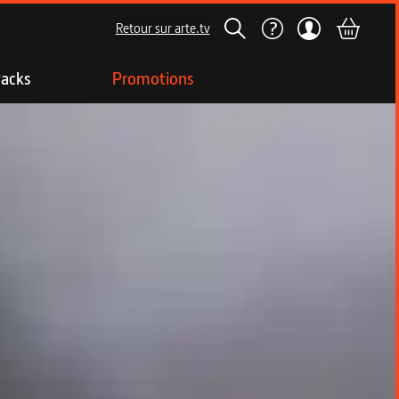
Retour sur arte.tv
acks
Promotions