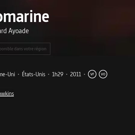
bmarine
ard Ayoade
ponible dans votre région
me-Uni
•
États-Unis
•
1h29
•
2011
•
VF
VO
awkins
me
 à l’âge adulte. Avec une bande originale signée Alex Turne