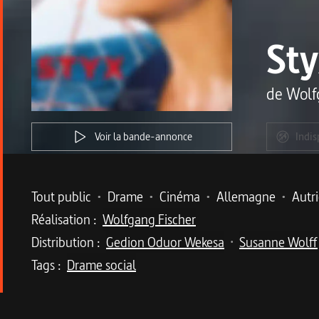
St
de
Wolf
Voir la bande-annonce
Indis
Metadata du programme
Tout public
•
Drame
•
Cinéma
•
Allemagne
•
Autr
Réalisation :
Wolfgang Fischer
Distribution :
Gedion Oduor Wekesa
Susanne Wolff
•
Tags :
Drame social
Description du program