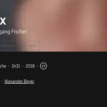
yx
gang Fischer
ponible dans votre région
iche
•
1h31
•
2018
•
VO
Alexander Beyer
•
me