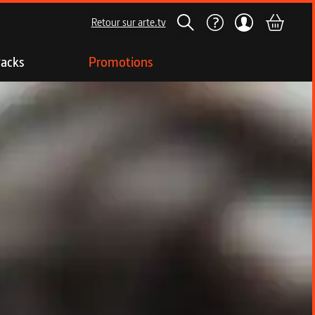
Retour sur arte.tv
acks
Promotions