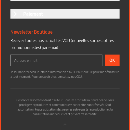
Paiement
Newsletter Boutique
Recevez toutes nos actualités VOD (nouvelles sorties, offres
promotionnelles) par email
OK
Je souhaite recevoir la lettre d’information d'ARTE Boutique. Je peux me désinscrire
à tout moment. Pour en savoir plus,
consultez nos CGU
.
Ce service respecte le droit d’auteur. Tous les droits des auteurs des oeuvres
protégées reproduites et communiquées sur ce site, sont réservés. Sauf
autorisation, toute utilisation des oeuvres autre que la reproduction et la
consultation individuelles et privées est interdite.