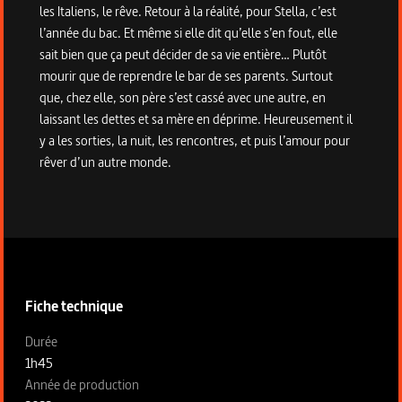
les Italiens, le rêve. Retour à la réalité, pour Stella, c’est
l’année du bac. Et même si elle dit qu’elle s’en fout, elle
sait bien que ça peut décider de sa vie entière… Plutôt
mourir que de reprendre le bar de ses parents. Surtout
que, chez elle, son père s’est cassé avec une autre, en
laissant les dettes et sa mère en déprime. Heureusement il
y a les sorties, la nuit, les rencontres, et puis l’amour pour
rêver d’un autre monde.
Informations techniques du programme
Fiche technique
Fiche technique section gauche
Durée
1h45
Année de production