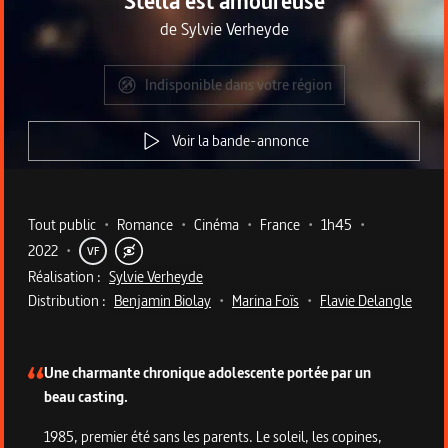
Stella est amoureuse
de
Sylvie Verheyde
Indisponible dans votre région
Voir la bande-annonce
Metadata du programme
Tout public
•
Romance
•
Cinéma
•
France
•
1h45
•
2022
•
VF
Réalisation :
Sylvie Verheyde
Distribution :
Benjamin Biolay
•
Marina Foïs
•
Flavie Delangle
Description du programme
Une charmante chronique adolescente portée par un
beau casting.
1985, premier été sans les parents. Le soleil, les copines,