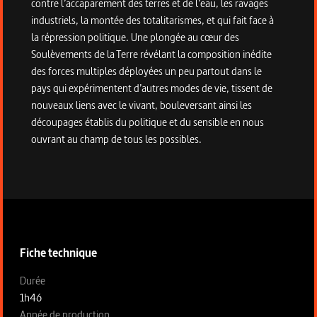
contre l’accaparement des terres et de l’eau, les ravages
industriels, la montée des totalitarismes, et qui fait face à
la répression politique. Une plongée au cœur des
Soulèvements de la Terre révélant la composition inédite
des forces multiples déployées un peu partout dans le
pays qui expérimentent d’autres modes de vie, tissent de
nouveaux liens avec le vivant, bouleversant ainsi les
découpages établis du politique et du sensible en nous
ouvrant au champ de tous les possibles.
Informations techniques du programme
Fiche technique
Fiche technique section gauche
Durée
1h46
Année de production