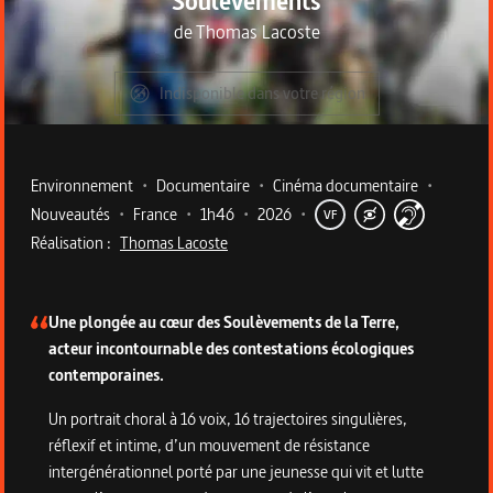
Soulèvements
de
Thomas Lacoste
Indisponible dans votre région
Metadata du programme
Environnement
•
Documentaire
•
Cinéma documentaire
•
Nouveautés
•
France
•
1h46
•
2026
•
VF
Réalisation :
Thomas Lacoste
Description du programme
Une plongée au cœur des Soulèvements de la Terre,
acteur incontournable des contestations écologiques
contemporaines.
Un portrait choral à 16 voix, 16 trajectoires singulières,
réflexif et intime, d’un mouvement de résistance
intergénérationnel porté par une jeunesse qui vit et lutte