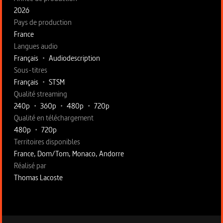
2026
Pays de production
France
Langues audio
Français
•
Audiodescription
Sous-titres
Français
•
STSM
Qualité streaming
240p
•
360p
•
480p
•
720p
Qualité en téléchargement
480p
•
720p
Territoires disponibles
France, Dom/Tom, Monaco, Andorre
Fiche technique section droite
Réalisé par
Thomas Lacoste