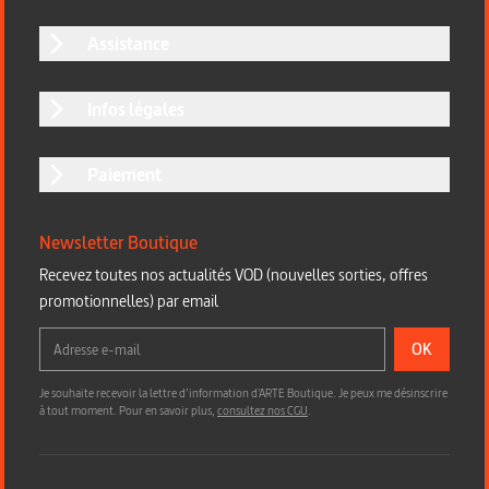
Assistance
Infos légales
Paiement
Newsletter Boutique
Recevez toutes nos actualités VOD (nouvelles sorties, offres
promotionnelles) par email
OK
Je souhaite recevoir la lettre d’information d'ARTE Boutique. Je peux me désinscrire
à tout moment. Pour en savoir plus,
consultez nos CGU
.