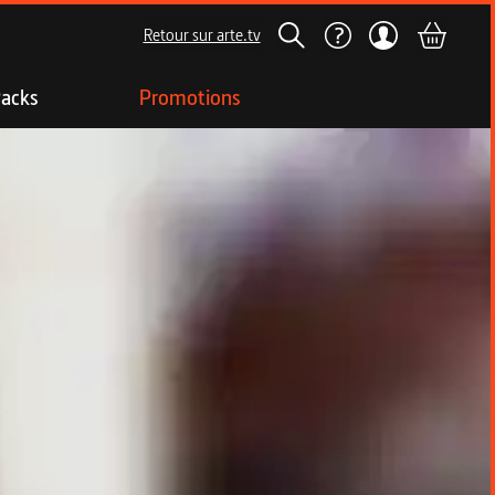
Retour sur arte.tv
acks
Promotions