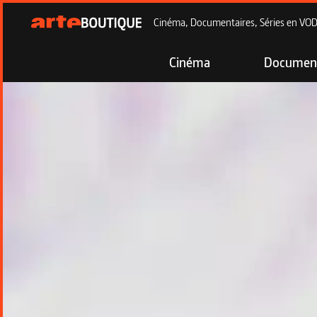
Cinéma, Documentaires, Séries en VOD à
Cinéma
Document