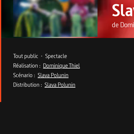
Sl
de
Domi
Metadata du programme
Tout public
•
Spectacle
Réalisation :
Dominique Thiel
Scénario :
Slava Polunin
Distribution :
Slava Polunin
Description du program
Plus de 4 millions de spectateurs à travers le 