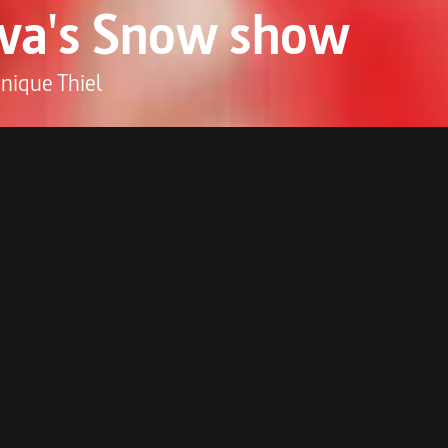
ava's Snow show
nique Thiel
me
monde !!