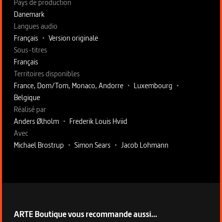
Pays de production
Danemark
Langues audio
Français
•
Version originale
Sous-titres
Français
Territoires disponibles
France, Dom/Tom, Monaco, Andorre
•
Luxembourg
•
Belgique
Fiche technique section droite
Réalisé par
Anders Ølholm
•
Frederik Louis Hviid
Avec
Michael Brostrup
•
Simon Sears
•
Jacob Lohmann
ARTE Boutique vous recommande aussi...