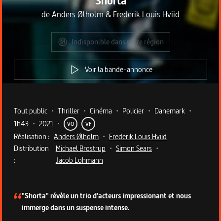
Shorta
de
Anders Ølholm
&
Frederik Louis Hviid
Indisponible dans votre région
Voir la bande-annonce
Metadata du programme
Tout public
•
Thriller
•
Cinéma
•
Policier
•
Danemark
•
1h43
•
2021
•
VO
VF
Réalisation :
Anders Ølholm
•
Frederik Louis Hviid
Distribution
Michael Brostrup
•
Simon Sears
•
:
Jacob Lohmann
Description du programme
"Shorta" révèle un trio d'acteurs impressionant et nous
immerge dans un suspense intense.