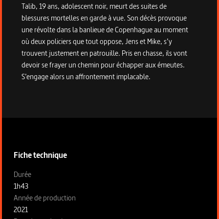
Talib, 19 ans, adolescent noir, meurt des suites de
blessures mortelles en garde à vue. Son décès provoque
une révolte dans la banlieue de Copenhague au moment
où deux policiers que tout oppose, Jens et Mike, s’y
trouvent justement en patrouille. Pris en chasse, ils vont
devoir se frayer un chemin pour échapper aux émeutes.
S’engage alors un affrontement implacable.
Informations techniques du programme
Fiche technique
Fiche technique section gauche
Durée
1h43
Année de production
2021