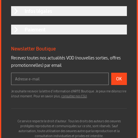
Infos légales
Paiement
Newsletter Boutique
Recevez toutes nos actualités VOD (nouvelles sorties, offres
promotionnelles) par email
OK
Je souhaite recevoir la lettre d’information d'ARTE Boutique. Je peux me désinscrire
à tout moment. Pour en savoir plus,
consultez nos CGU
.
Ce service respecte le droit d’auteur. Tous les droits des auteurs des oeuvres
protégées reproduites et communiquées sur ce site, sont réservés. Sauf
autorisation, toute utilisation des oeuvres autre que la reproduction et la
consultation individuelles et privées est interdite.