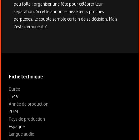
peu folle : organiser une fête pour célébrer leur
séparation. Si cette annonce laisse leurs proches
perplexes, le couple semble certain de sa décision. Mais
l’est-il vraiment ?
Informations techniques du programme
Fiche technique
Fiche technique section gauche
Durée
1h49
Année de production
2024
Pays de production
Espagne
Langue audio