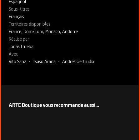
Espagnol
Sous-titres
Français
Territoires disponibles
France, Dom/Tom, Monaco, Andorre
Fiche technique section droite
Réalisé par
Jonás Trueba
Avec
Vito Sanz
•
Itsaso Arana
•
Andrés Gertrudix
ARTE Boutique vous recommande aussi...