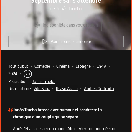
Septembre sans attendre
de
Jonás Trueba
Indisponible dans votre région
Voir la bande-annonce
Metadata du programme
Tout public
•
Comédie
•
Cinéma
•
Espagne
•
1h49
•
2024
•
VO
Réalisation :
Jonás Trueba
Distribution :
Vito Sanz
•
Itsaso Arana
•
Andrés Gertrudix
Description du programme
Jonás Trueba brosse avec humour et tendresse la
chronique d’un couple qui se sépare.
Après 14 ans de vie commune, Ale et Alex ont une idée un