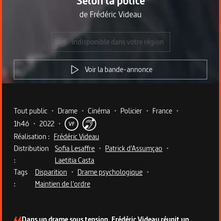
Selon la police
de
Frédéric Videau
Indisponible dans votre région
Voir la bande-annonce
Metadata du programme
Tout public
•
Drame
•
Cinéma
•
Policier
•
France
•
1h46
•
2022
•
VF
Réalisation :
Frédéric Videau
Distribution
Sofia Lesaffre
•
Patrick d'Assumçao
•
:
Laetitia Casta
Tags
Disparition
•
Drame psychologique
•
:
Maintien de l'ordre
Description du programme
Dans un drame sous tension, Frédéric Videau réunit un