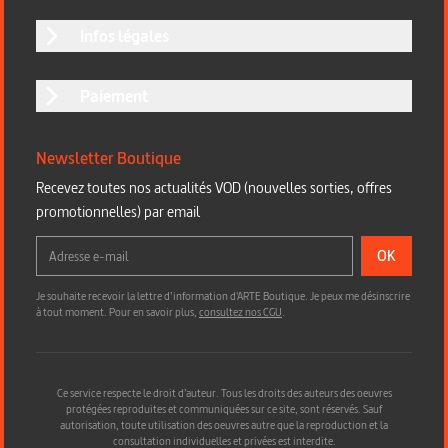
Infos légales
Paiement
Newsletter Boutique
Recevez toutes nos actualités VOD (nouvelles sorties, offres
promotionnelles) par email
OK
Je souhaite recevoir la lettre d’information d'ARTE Boutique. Je peux me désinscrire
à tout moment. Pour en savoir plus,
consultez nos CGU
.
Ce service respecte le droit d’auteur. Tous les droits des auteurs des oeuvres
protégées reproduites et communiquées sur ce site, sont réservés. Sauf
autorisation, toute utilisation des oeuvres autre que la reproduction et la
consultation individuelles et privées est interdite.