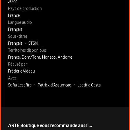
2022
Pays de production
France
Langue audio
Français
Sous-titres
Français
•
STSM
Territoires disponibles
France, Dom/Tom, Monaco, Andorre
Fiche technique section droite
Réalisé par
Frédéric Videau
Avec
Sofia Lesaffre
•
Patrick d'Assumçao
•
Laetitia Casta
ARTE Boutique vous recommande aussi...