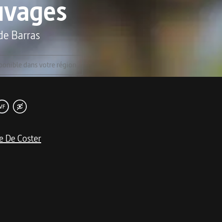
uvages
de Barras
ponible dans votre région
VF
e De Coster
me
agée qu’enchanteresse.
a recueille un bébé orang-outan trouvé dans la plantation de