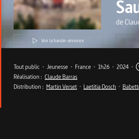
Sa
de
Clau
Voir la bande-annonce
Indis
Metadata du programme
Tout public
•
Jeunesse
•
France
•
1h26
•
2024
•
Réalisation :
Claude Barras
Distribution :
Martin Verset
Laetitia Dosch
Babett
•
•
Description du program
Claude Barras signe une fable écolo aussi eng
À Bornéo, en bordure de la forêt tropicale, Kéri