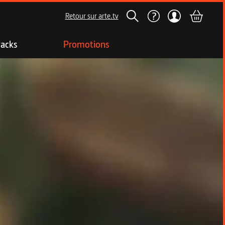
Retour sur arte.tv
acks
Promotions