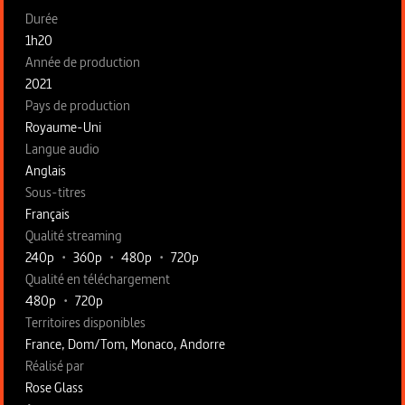
Fiche technique section gauche
Durée
1h20
Année de production
2021
Pays de production
Royaume-Uni
Langue audio
Anglais
Sous-titres
Français
Qualité streaming
240p
•
360p
•
480p
•
720p
Qualité en téléchargement
480p
•
720p
Territoires disponibles
France, Dom/Tom, Monaco, Andorre
Fiche technique section droite
Réalisé par
Rose Glass