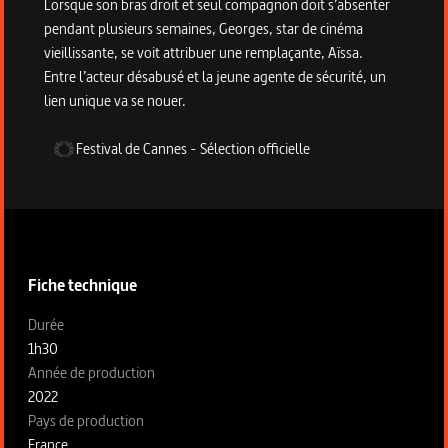
Lorsque son bras droit et seul compagnon doit s’absenter
pendant plusieurs semaines, Georges, star de cinéma
vieillissante, se voit attribuer une remplaçante, Aïssa.
Entre l’acteur désabusé et la jeune agente de sécurité, un
lien unique va se nouer.
Festival de Cannes
-
Sélection officielle
Informations techniques du programme
Fiche technique
Fiche technique section gauche
Durée
1h30
Année de production
2022
Pays de production
France