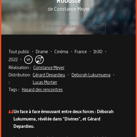
Robuste
de
Constance Meyer
Indisponible dans votre région
Metadata du programme
Tout public
•
Drame
•
Cinéma
•
France
•
1h30
•
2022
•
VF
Réalisation :
Constance Meyer
Distribution
Gérard Depardieu
•
Deborah Lukumuena
•
:
Lucas Mortier
Tags :
Hasard des rencontres
Description du programme
Un face à face émouvant entre deux forces : Déborah
Lukumuena, révélée dans "Divines", et Gérard
Depardieu.