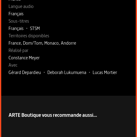
Langue audio
Français
Sous-titres
Français
•
STSM
Territoires disponibles
France, Dom/Tom, Monaco, Andorre
Fiche technique section droite
Réalisé par
Constance Meyer
Avec
Gérard Depardieu
•
Deborah Lukumuena
•
Lucas Mortier
ARTE Boutique vous recommande aussi...