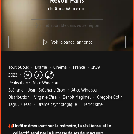
Revoir Paris
de
Alice Winocour
Indisponible dans votre région
Voir la bande-annonce
Metadata du programme
Tout public
•
Drame
•
Cinéma
•
France
•
1h39
•
2022
•
VF
Réalisation :
Alice Winocour
Scénario :
Jean-Stéphane Bron
•
Alice Winocour
Distribution :
Virginie Efira
•
Benoit Magimel
•
Gregoire Colin
Tags :
César
•
Drame psychologique
•
Terrorisme
Description du programme
Un film émouvant sur la mémoire, la résilience, et le
collectif, servi par la justesse de ses deux acteurs.