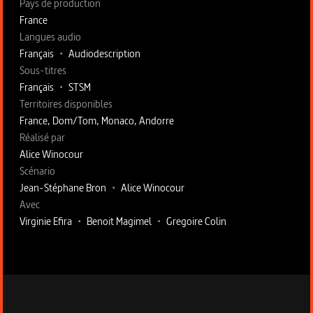
Pays de production
France
Langues audio
Français
•
Audiodescription
Sous-titres
Français
•
STSM
Territoires disponibles
France, Dom/Tom, Monaco, Andorre
Fiche technique section droite
Réalisé par
Alice Winocour
Scénario
Jean-Stéphane Bron
•
Alice Winocour
Avec
Virginie Efira
•
Benoit Magimel
•
Gregoire Colin