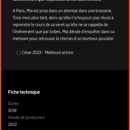
A Paris, Mia est prise dans un attentat dans une brasserie.
Trois mois plus tard, alors qu’elle n’a toujours pas réussi à
reprendre le cours de sa vie et qu’elle ne se rappelle de
l’évènement que par bribes, Mia décide d’enquêter dans sa
mémoire pour retrouver le chemin d’un bonheur possible.
César
2023
-
Meilleure actrice
Informations techniques du programme
Fiche technique
Fiche technique section gauche
Durée
1h39
Année de production
2022