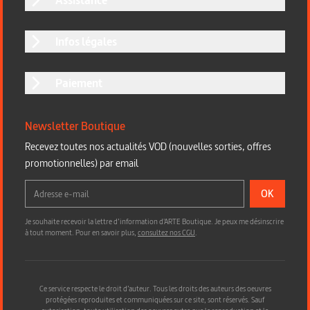
Infos légales
Paiement
Newsletter Boutique
Recevez toutes nos actualités VOD (nouvelles sorties, offres
promotionnelles) par email
OK
Je souhaite recevoir la lettre d’information d'ARTE Boutique. Je peux me désinscrire
à tout moment. Pour en savoir plus,
consultez nos CGU
.
Ce service respecte le droit d’auteur. Tous les droits des auteurs des oeuvres
protégées reproduites et communiquées sur ce site, sont réservés. Sauf