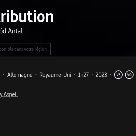
ribution
ód Antal
ponible dans votre région
e
•
Allemagne
•
Royaume-Uni
•
1h27
•
2023
•
VF
VO
ly Aspell
me
l en père protecteur, transforme l'habitacle en terrain de