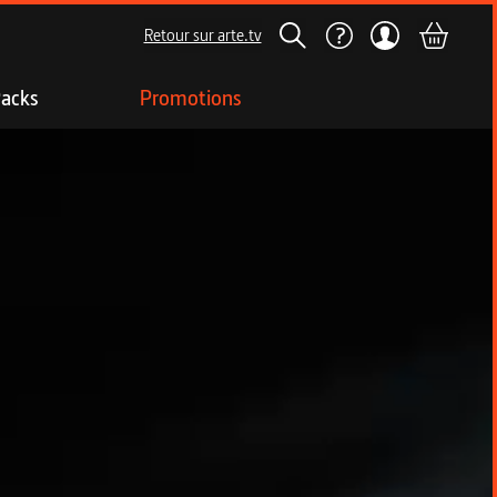
Retour sur arte.tv
acks
Promotions