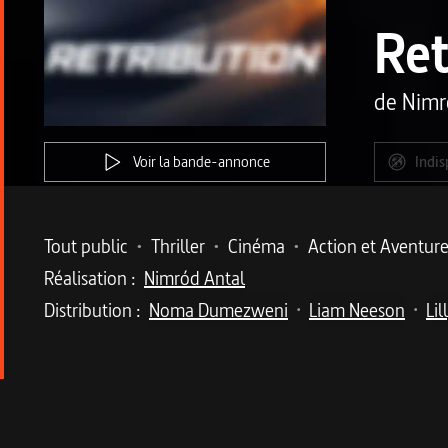
Ret
de
Nimr
Voir la bande-annonce
Indis
Metadata du programme
Tout public
•
Thriller
•
Cinéma
•
Action et Aventur
Réalisation :
Nimród Antal
Distribution :
Noma Dumezweni
Liam Neeson
Lil
•
•
Description du program
Dans ce thriller haletant, Liam Neeson, impéria