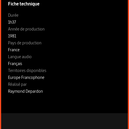
Fiche technique
Fiche technique section gauche
Durée
1h37
Année de production
1981
Pays de production
France
Langue audio
Français
Territoires disponibles
Europe Francophone
Fiche technique section droite
Réalisé par
Raymond Depardon