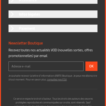
Infos légales
Paiement
Newsletter Boutique
Recevez toutes nos actualités VOD (nouvelles sorties, offres
promotionnelles) par email
OK
Je souhaite recevoir la lettre d’information d'ARTE Boutique. Je peux me désinscrire
à tout moment. Pour en savoir plus,
consultez nos CGU
.
Ce service respecte le droit d’auteur. Tous les droits des auteurs des oeuvres
protégées reproduites et communiquées sur ce site, sont réservés. Sauf