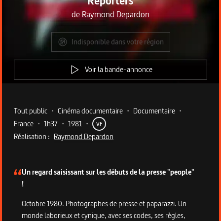
Reporters
de
Raymond Depardon
Indisponible dans votre région
Voir la bande-annonce
Metadata du programme
Tout public
•
Cinéma documentaire
•
Documentaire
•
France
•
1h37
•
1981
•
VF
Réalisation :
Raymond Depardon
Description du programme
Un regard saisissant sur les débuts de la presse "people"
!
Octobre 1980. Photographes de presse et paparazzi. Un
monde laborieux et cynique, avec ses codes, ses règles,