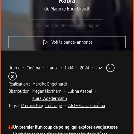
Rabia
de
Mareike Engelhardt
Indisponible dans votre région
Voir la bande-annonce
Metadata du programme
Drame
•
Cinéma
•
France
•
1h34
•
2024
•
-12
VF
Réalisation :
Mareike Engelhardt
Distribution
Megan Northam
•
Lubna Azabal
•
:
Klara Wöedermann
Tags :
Premier long-métrage
•
ARTE France Cinéma
Description du programme
Un premier film coup de poing, qui explore avec justesse