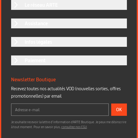
Le réseau ARTE
Assistance
Infos légales
Paiement
Newsletter Boutique
Recevez toutes nos actualités VOD (nouvelles sorties, offres
promotionnelles) par email
OK
Je souhaite recevoir la lettre d’information d'ARTE Boutique. Je peux me désinscrire
à tout moment. Pour en savoir plus,
consultez nos CGU
.