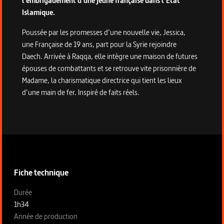
l’embrigadement d’une jeune française dans l’État
Islamique.
Poussée par les promesses d’une nouvelle vie, Jessica,
une Française de 19 ans, part pour la Syrie rejoindre
Daech. Arrivée à Raqqa, elle intègre une maison de futures
épouses de combattants et se retrouve vite prisonnière de
Madame, la charismatique directrice qui tient les lieux
d’une main de fer. Inspiré de faits réels.
Informations techniques du programme
Fiche technique
Fiche technique section gauche
Durée
1h34
Année de production