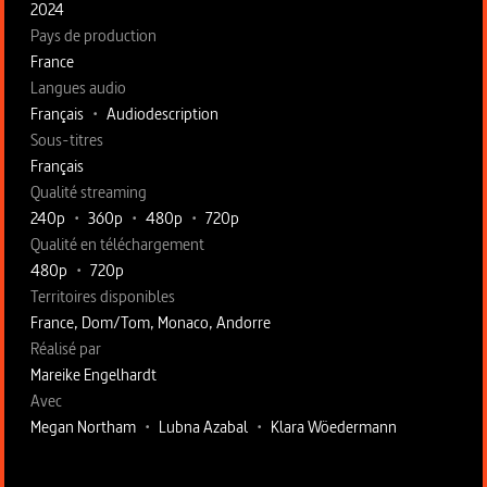
2024
Pays de production
France
Langues audio
Français
•
Audiodescription
Sous-titres
Français
Qualité streaming
240p
•
360p
•
480p
•
720p
Qualité en téléchargement
480p
•
720p
Territoires disponibles
France, Dom/Tom, Monaco, Andorre
Fiche technique section droite
Réalisé par
Mareike Engelhardt
Avec
Megan Northam
•
Lubna Azabal
•
Klara Wöedermann