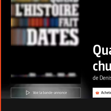
Qua
chu
de
Deni
Voir la bande-annonce
Achet