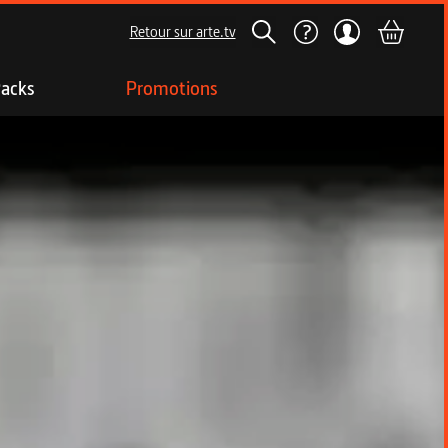
Retour sur arte.tv
acks
Promotions