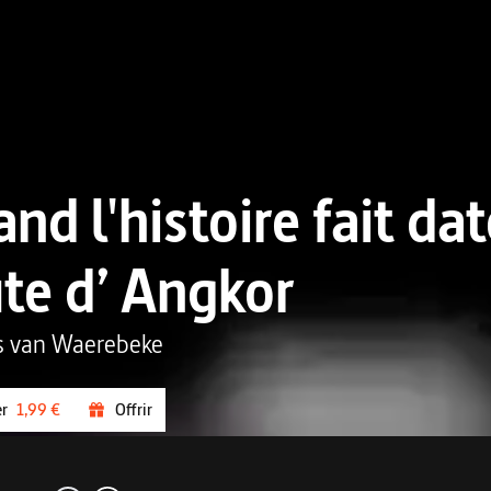
nd l'histoire fait da
te d’ Angkor
s van Waerebeke
er
1,99 €
Offrir